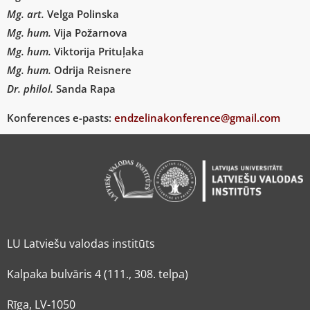
Mg. art.
Velga Polinska
Mg. hum.
Vija Požarnova
Mg. hum.
Viktorija Prituļaka
Mg. hum.
Odrija Reisnere
Dr. philol.
Sanda Rapa
Konferences e-pasts:
endzelinakonference@gmail.com
LU Latviešu valodas institūts
Kalpaka bulvāris 4 (111., 308. telpa)
Rīga, LV-1050