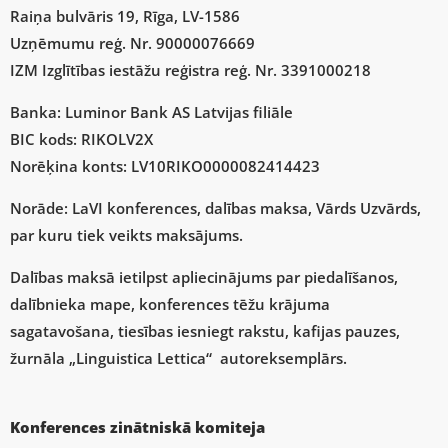
Raiņa bulvāris 19, Rīga, LV-1586
Uzņēmumu reģ. Nr. 90000076669
IZM Izglītības iestāžu reģistra reģ. Nr. 3391000218
Banka: Luminor Bank AS Latvijas filiāle
BIC kods: RIKOLV2X
Norēķina konts: LV10RIKO0000082414423
Norāde: LaVI konferences, dalības maksa, Vārds Uzvārds,
par kuru tiek veikts maksājums.
Dalības maksā ietilpst apliecinājums par piedalīšanos,
dalībnieka mape, konferences tēžu krājuma
sagatavošana, tiesības iesniegt rakstu, kafijas pauzes,
žurnāla „Linguistica Lettica“ autoreksemplārs.
Konferences zinātniskā komiteja