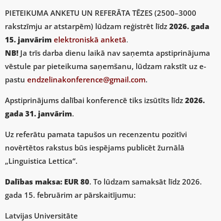
PIETEIKUMA ANKETU UN REFERĀTA TĒZES (2500–3000
rakstzīmju ar atstarpēm) lūdzam reģistrēt līdz
2026. gada
15. janvārim
elektroniskā anketā
.
NB!
Ja trīs darba dienu laikā nav saņemta apstiprinājuma
vēstule par pieteikuma saņemšanu, lūdzam rakstīt uz e-
pastu
endzelinakonference@gmail.com
.
Apstiprinājums dalībai konferencē tiks izsūtīts līdz
2026.
gada 31.
janvārim
.
Uz referātu pamata tapušos un recenzentu pozitīvi
novērtētos rakstus būs iespējams publicēt žurnālā
„Linguistica Lettica“.
Dalības maksa: EUR 80
. To lūdzam samaksāt līdz 2026.
gada 15. februārim ar pārskaitījumu:
Latvijas Universitāte