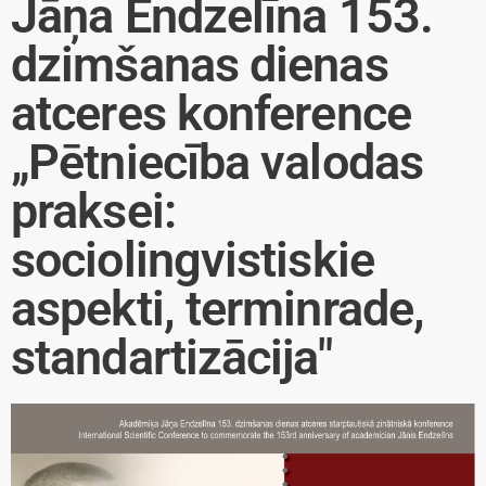
Jāņa Endzelīna 153.
dzimšanas dienas
atceres konference
„Pētniecība valodas
praksei:
sociolingvistiskie
aspekti, terminrade,
standartizācija"