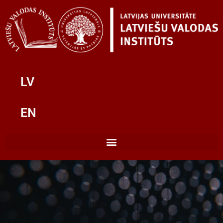
LV
EN