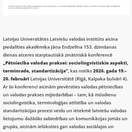
Latvijas Universitātes Latviešu valodas institūts aicina
piedalīties akadēmiķa Jāņa Endzelīna 153. dzimšanas
dienas atceres starptautiskā zinātniskā konferencē
„Pētniecība valodas praksei: sociolingvistiskie aspekti,
terminrade, standartizācija”
, kas notiks
2026. gada 19.–
20. februārī
Latvijas Universitātē (Rīgā, Kalpaka bulvārī 4).
Ar šo konferenci aicinām pievērsties valodas pētniecības
un valodas prakses mijiedarbībai – tam, kā mūsdienu
sociolingvistika, terminoloģijas attīstība un valodas
standartizācijas procesi veido un ietekmē latviešu valodas
lietojumu dažādās sabiedrības un komunikācijas jomās un
grupās, aicinām ielūkoties gan valodas sociālajos un