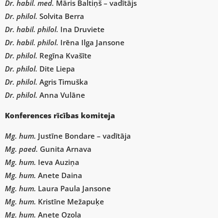
Dr. habil. med.
Māris Baltiņš – vadītājs
Dr. philol.
Solvita Berra
Dr. habil. philol.
Ina Druviete
Dr. habil. philol.
Irēna Ilga Jansone
Dr. philol.
Regīna Kvašīte
Dr. philol.
Dite Liepa
Dr. philol.
Agris Timuška
Dr. philol.
Anna Vulāne
Konferences rīcības komiteja
Mg. hum.
Justīne Bondare – vadītāja
Mg. paed.
Gunita Arnava
Mg. hum.
Ieva Auziņa
Mg. hum.
Anete Daina
Mg. hum.
Laura Paula Jansone
Mg. hum.
Kristīne Mežapuķe
Mg. hum.
Anete Ozola