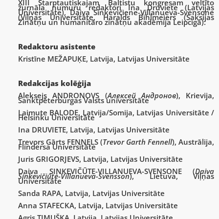
XIII Starptautiskajam Baltistu kongresam veltīto
žurnāla numuru redaktori Ina Druviete (Latvijas
Universitāte), Daiva Sinkevičiene-Villanueva-Svensone
(Viļņas Universitāte, Haralds Bihlmeiers (Saksijas
Zinātņu un humanitāro zinātņu akadēmija Leipcigā).
Redaktoru asistente
Kristīne MEŽAPUĶE
, Latvija, Latvijas Universitāte
Redakcijas kolēģija
Aleksejs ANDRONOVS (
Алексей Андронов
), Krievija,
Sanktpēterburgas Valsts universitāte
Laimute BALODE, Latvija/Somija, Latvijas Universitāte /
Helsinku Universitāte
Ina DRUVIETE, Latvija, Latvijas Universitāte
Trevors Gārts FENNELS (
Trevor Garth Fennell
), Austrālija,
Flindersa Universitāte
Juris GRIGORJEVS, Latvija, Latvijas Universitāte
Daiva SINKEVIČŪTE-VILLANUEVA-SVENSONE (
Daiva
Sinkevičiūtė-Villanueva-Svensson
), Lietuva, Viļņas
Universitāte
Sanda RAPA, Latvija, Latvijas Universitāte
Anna STAFECKA, Latvija, Latvijas Universitāte
Agris TIMUŠKA, Latvija, Latvijas Universitāte