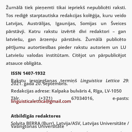
Žurnālā tiek pieņemti tikai iepriekš nepublicēti raksti.
Tos rediģē starptautiska redakcijas kolēģija, kuru veido
Latvijas, Austrālijas, Igaunijas, Somijas un Šveices
pārstāvji. Katru rakstu izvērtē divi redaktori – gan
latviešu, gan ārzemju pārstāvis. Žurnālā publicēto
pētījumu autortiesības pieder rakstu autoriem un LU
Latviešu valodas institūtam. Citējot un pārpublicējot
atsauce obligāta.
ISSN 1407-1932
Rakstu iesniegšanas termiņš
Linguistica Lettica 29
:
2021. gada 20. septembris.
Redakcijas adrese: Kalpaka bulvāris 4, Rīga, LV-1050
Tālr. (+371) 67034016, e-pasts:
linguisticalettica@gmail.com
Atbildīgās redaktores
Solvita BERRA (Burr)
, Latvija/ASV, Latvijas Universitāte /
Vašingtonas Universitāte