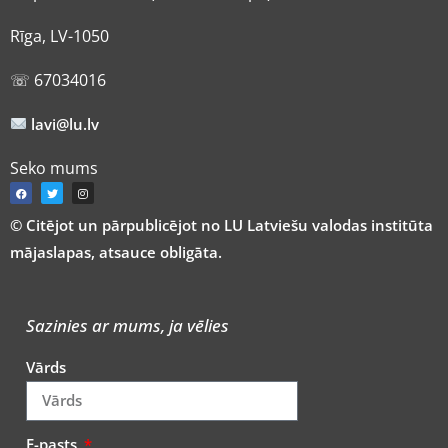
Rīga, LV-1050
☏ 67034016
lavi@lu.lv
Seko mums
© Citējot un pārpublicējot no LU Latviešu valodas institūta
mājaslapas, atsauce obligāta.
Sazinies ar mums, ja vēlies
Vārds
E-pasts