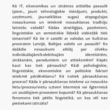
Kā IT, ekonomikas un zinātnes attīstība pasaulē
(piem., jauni tehnoloģiskie risinājumi, produkti,
uzņēmumi, jaunatklātas sugas) atspoguļojas
nosaukumos un ietekmē nosaukšanas tradīciju
latviešu valodā? Kādas stratēģijas, paņēmieni,
lingvistiskie un semiotiskie līdzekļi visbiežāk tiek
izmantoti? Kā tie ir saistīti ar valodas un kultūras
procesiem Latvijā, Baltijas valstīs un pasaulē? Ko
dažādie nosaukumi atklāj par cilvēku
individuālajām/kolektīvajām identitātēm,
zināšanām, paradumiem un attieksmēm? Kāpēc
kaut kas tiek pārsaukts? Kādi psiholoģiskie,
lingvistiskie, ekonomiskie un politiskie faktori
ietekmē pārdēvēšanu? Kā notiek pārsaukšanas
process? Kāda ir pārsaukšanas ietekme uz nosaukto
lietu/procesu/vietu uztveri īstermiņā vai ilgtermiņā
un sociālajiem procesiem kopumā? Kā pārsaukšanas
fenomens tiek pētīts lingvistikā, un kas vēl nav
pietiekami iztirzāts?