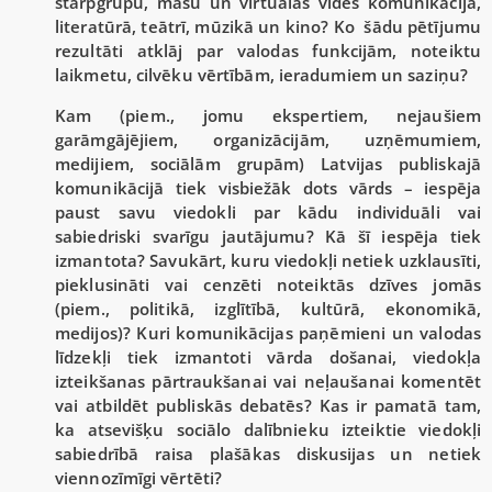
starpgrupu, masu un virtuālās vides komunikācijā,
literatūrā, teātrī, mūzikā un kino? Ko šādu pētījumu
rezultāti atklāj par valodas funkcijām, noteiktu
laikmetu, cilvēku vērtībām, ieradumiem un saziņu?
Kam (piem., jomu ekspertiem, nejaušiem
garāmgājējiem, organizācijām, uzņēmumiem,
medijiem, sociālām grupām) Latvijas publiskajā
komunikācijā tiek visbiežāk dots vārds – iespēja
paust savu viedokli par kādu individuāli vai
sabiedriski svarīgu jautājumu? Kā šī iespēja tiek
izmantota? Savukārt, kuru viedokļi netiek uzklausīti,
pieklusināti vai cenzēti noteiktās dzīves jomās
(piem., politikā, izglītībā, kultūrā, ekonomikā,
medijos)? Kuri komunikācijas paņēmieni un valodas
līdzekļi tiek izmantoti vārda došanai, viedokļa
izteikšanas pārtraukšanai vai neļaušanai komentēt
vai atbildēt publiskās debatēs? Kas ir pamatā tam,
ka atsevišķu sociālo dalībnieku izteiktie viedokļi
sabiedrībā raisa plašākas diskusijas un netiek
viennozīmīgi vērtēti?