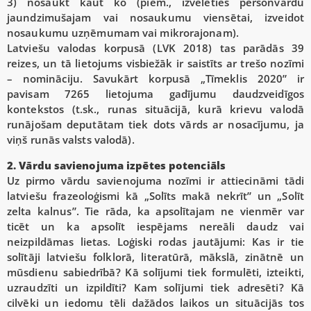
3) nosaukt kaut ko (piem., izvēlēties personvārdu
jaundzimušajam vai nosaukumu viensētai, izveidot
nosaukumu uzņēmumam vai mikrorajonam).
Latviešu valodas korpusā (LVK 2018) tas parādās 39
reizes, un tā lietojums visbiežāk ir saistīts ar trešo nozīmi
– nomināciju. Savukārt korpusā „Tīmeklis 2020” ir
pavisam 7265 lietojuma gadījumu daudzveidīgos
kontekstos (t.sk., runas situācijā, kurā krievu valodā
runājošam deputātam tiek dots vārds ar nosacījumu, ja
viņš runās valsts valodā).
2. Vārdu savienojuma izpētes potenciāls
Uz pirmo vārdu savienojuma nozīmi ir attiecināmi tādi
latviešu frazeoloģismi kā „Solīts makā nekrīt” un „Solīt
zelta kalnus”. Tie rāda, ka apsolītajam ne vienmēr var
ticēt un ka apsolīt iespējams nereāli daudz vai
neizpildāmas lietas. Loģiski rodas jautājumi: Kas ir tie
solītāji latviešu folklorā, literatūrā, mākslā, zinātnē un
mūsdienu sabiedrībā? Kā solījumi tiek formulēti, izteikti,
uzraudzīti un izpildīti? Kam solījumi tiek adresēti? Kā
cilvēki un iedomu tēli dažādos laikos un situācijās tos