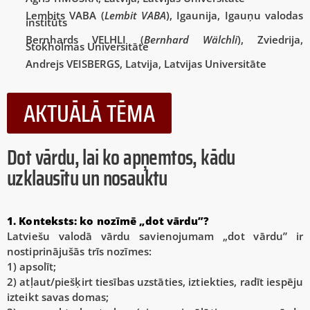
Lembits VABA (
Lembit VABA
), Igaunija, Igauņu valodas
institūts
Bernhards VELHLI (
Bernhard Wälchli
), Zviedrija,
Stokholmas Universitāte
Andrejs VEISBERGS, Latvija, Latvijas Universitāte
AKTUĀLĀ TĒMA
Dot vārdu, lai ko apņemtos, kādu
uzklausītu un nosauktu
1. Konteksts: ko nozīmē „dot vārdu”?
Latviešu valodā vārdu savienojumam „dot vārdu” ir
nostiprinājušās trīs nozīmes:
1) apsolīt;
2) atļaut/piešķirt tiesības uzstāties, iztiekties, radīt iespēju
izteikt savas domas;