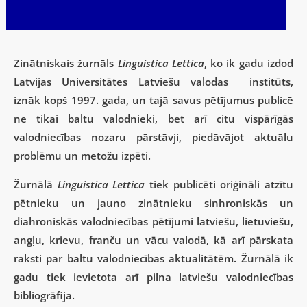
Zinātniskais žurnāls
Linguistica Lettica
, ko ik gadu izdod
Latvijas Universitātes Latviešu valodas institūts,
iznāk
kopš 1997. gada, un tajā savus pētījumus publicē
ne tikai baltu valodnieki, bet arī citu vispārīgās
valodniecības nozaru pārstāvji, piedāvājot aktuālu
problēmu un metožu izpēti.
Žurnālā
Linguistica Lettica
tiek publicēti oriģināli atzītu
pētnieku un jauno zinātnieku sinhroniskās un
diahroniskās valodniecības pētījumi latviešu, lietuviešu,
angļu, krievu, franču un vācu valodā, kā arī pārskata
raksti par baltu valodniecības aktualitātēm. Žurnālā ik
gadu tiek ievietota arī pilna latviešu valodniecības
bibliogrāfija.