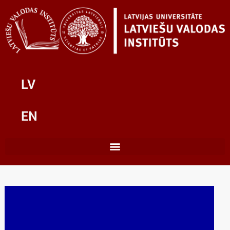
LV
EN