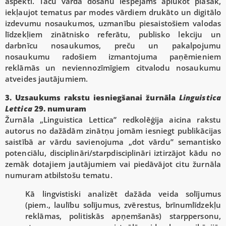
aspekti. Taču vārda došanu iespējams aplūkot plašāk,
iekļaujot tematus par modes vārdiem drukāto un digitālo
izdevumu nosaukumos, uzmanību piesaistošiem valodas
līdzekļiem zinātnisko referātu, publisko lekciju un
darbnīcu nosaukumos, preču un pakalpojumu
nosaukumu radošiem izmantojuma paņēmieniem
reklāmās un neviennozīmīgiem citvalodu nosaukumu
atveides jautājumiem.
3. Uzsaukums rakstu iesniegšanai žurnāla
Linguistica
Lettica
29. numuram
Žurnāla „Linguistica Lettica” redkolēģija aicina rakstu
autorus no dažādām zinātņu jomām iesniegt publikācijas
saistībā ar vārdu savienojuma „dot vārdu” semantisko
potenciālu, disciplināri/starpdisciplināri iztirzājot kādu no
zemāk dotajiem jautājumiem vai piedāvājot citu žurnāla
numuram atbilstošu tematu.
Kā lingvistiski analizēt dažāda veida solījumus
(piem., laulību solījumus, zvērestus, brīnumlīdzekļu
reklāmas, politiskās apņemšanās) starppersonu,