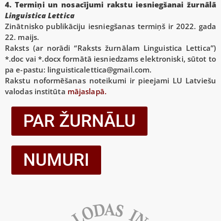
4. Termiņi un nosacījumi rakstu iesniegšanai žurnālā
Linguistica Lettica
Zinātnisko publikāciju iesniegšanas termiņš ir 2022. gada
22. maijs.
Raksts (ar norādi “Raksts žurnālam Linguistica Lettica”)
*.doc vai *.docx formātā iesniedzams elektroniski, sūtot to
pa e-pastu: linguisticalettica@gmail.com.
Rakstu noformēšanas noteikumi ir pieejami LU Latviešu
valodas institūta
mājaslapā.
PAR ŽURNĀLU
NUMURI