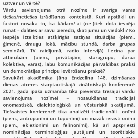
uztver un vērtē?
Vārdu savienojuma otrā nozīme ir svarīga varas
tiešas/netiešas izrādīšanas kontekstā. Kuri apstākļi un
faktori nosaka to, ka kādam/-ai (ne-)tiek dota iespēja
runāt – dalīties ar savu pieredzi, skatījumu un viedokli? Ko
iespēja izteikties atšķirīgās saziņas situācijās (piem.,
ģimenē, draugu lokā, mācību stundā, darba grupas
seminārā, TV raidījumā, radio intervijā) liecina par
attiecībām (piem., privātajām, starpgrupu, darba
kolektīva, varas), labu komunikācijas pārvaldības praksi
un demokrātijas principu ievērošanu praksē?
Savukārt akadēmiķa Jāņa Endzelīna 148. dzimšanas
dienas atceres starptautiskajā zinātniskajā konferencē
2021. gadā īpaša uzmanība tika pievērsta trešajai vārdu
savienojuma nozīmei – nosaukšanas tradīcijai
onomastiskā, dialektoloģiskā un vēsturiskā skatījumā.
Tiešsaistes konferencē tika analizēti tradicionāli onīmi
(piem., antroponīmi un toponīmi) un mazāk ierasti onīmi
(piem., eklezionīmi un felinonīmi), kā arī apspriesti
nominācijas terminoloģijas jautājumi un teorētiskie