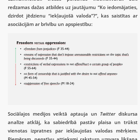
redzamas dažas atbildes uz jautājumu “Ko iedomājaties,
dzirdot jēdzienu “iekļaujošā valoda”?”, kas saistītas ar
asociācijām ar brīvību un apspiestību:
Sociālajos medijos veiktā aptauja un
Twitter
diskursa
analīze atklāj, ka sabiedrībā pastāv plaisa un trūkst
vienotas izpratnes par iekļaujošas valodas mērķiem.
Piemēram, negatīvu attieksmi raksturo uzsvara likšana