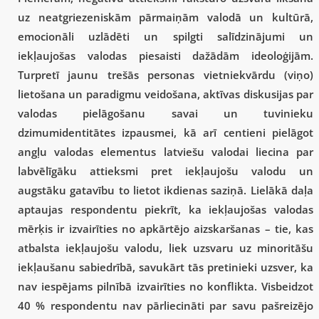
uz neatgriezeniskām pārmaiņām valodā un kultūrā,
emocionāli uzlādēti un spilgti salīdzinājumi un
iekļaujošas valodas piesaisti dažādām ideoloģijām.
Turpretī jaunu trešās personas vietniekvārdu (viņo)
lietošana un paradigmu veidošana, aktīvas diskusijas par
valodas pielāgošanu savai un tuvinieku
dzimumidentitātes izpausmei, kā arī centieni pielāgot
angļu valodas elementus latviešu valodai liecina par
labvēlīgāku attieksmi pret iekļaujošu valodu un
augstāku gatavību to lietot ikdienas saziņā. Lielākā daļa
aptaujas respondentu piekrīt, ka iekļaujošas valodas
mērķis ir izvairīties no apkārtējo aizskaršanas – tie, kas
atbalsta iekļaujošu valodu, liek uzsvaru uz minoritāšu
iekļaušanu sabiedrībā, savukārt tās pretinieki uzsver, ka
nav iespējams pilnībā izvairīties no konflikta. Visbeidzot
40 % respondentu nav pārliecināti par savu pašreizējo