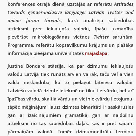
konferences otrajā dienā uzstājās ar referātu
Attitudes
towards gender-inclusive language: Latvian Twitter and
online forum threads
, kurā analizēja sabiedrības
attieksmi pret iekļaujošu valodu, īpašu uzmanību
pievēršot mikroblogošanas vietnes
Twitter
sarunām.
Programma, referātu kopsavilkumu krājums un plašāka
informācija pieejama universitātes
mājaslapā.
Justīne Bondare stāstīja, ka par dzimumu iekļaujošu
valodu Latvijā tiek runāts arvien vairāk, taču vēl arvien
valda neskaidrība, kā to pielāgot latviešu valodai.
Latviešu valodā dzimte ietekmē ne tikai lietvārdu, bet arī
īpašības vārdu, skaitļa vārdu un vietniekvārdu lietojumu,
tāpēc mēģinājumi lauzt dzimtes binaritāti ir saskārušies
gan ar izaicinājumiem gramatikā, gan ar naidpilnu
attieksmi no tās sabiedrības daļas, kas ir pret šādām
pārmaiņām valodā. Tomēr dzimumneitrālu terminu