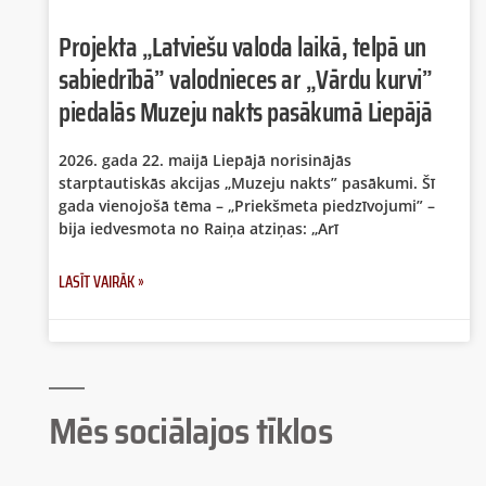
Projekta „Latviešu valoda laikā, telpā un
sabiedrībā” valodnieces ar „Vārdu kurvi”
piedalās Muzeju nakts pasākumā Liepājā
2026. gada 22. maijā Liepājā norisinājās
starptautiskās akcijas „Muzeju nakts” pasākumi. Šī
gada vienojošā tēma – „Priekšmeta piedzīvojumi” –
bija iedvesmota no Raiņa atziņas: „Arī
LASĪT VAIRĀK »
Mēs sociālajos tīklos