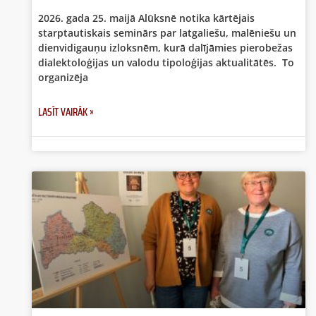
2026. gada 25. maijā Alūksnē notika kārtējais
starptautiskais seminārs par latgaliešu, malēniešu un
dienvidigauņu izloksnēm, kurā dalījāmies pierobežas
dialektoloģijas un valodu tipoloģijas aktualitātēs. To
organizēja
LASĪT VAIRĀK »