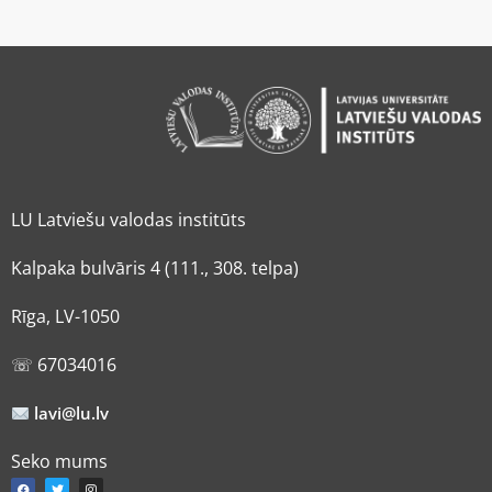
LU Latviešu valodas institūts
Kalpaka bulvāris 4 (111., 308. telpa)
Rīga, LV-1050
☏ 67034016
lavi@lu.lv
Seko mums