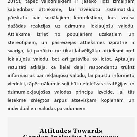
2015), tāpēc valodniekiem ir jāseko līdzi izmaiņām
sabiedrības attieksmē, lai izveidotu sistemātisku
pārskatu par sociālajiem kontekstiem, kas izraisa
dažādas reakcijas uz dzimumu iekļaujošu valodu.
Attieksme izriet no populāriem uzskatiem un
stereotipiem, un pašreizējās attieksmes izpratne ir
svarīga, lai panāktu ne tikai labvēlīgāku attieksmi pret
iekļaujošu valodu, bet arī gatavību to lietot. Aptaujas
rezultāti atklāja, ka lielai daļai respondentu trūkst
informācijas par iekļaujošu valodu, lai paustu informētu
viedokli, tāpēc nākamie soļi būtu efektīvas stratēģijas un
dzimumiekļaujošas valodas principu izveide, lai tās
ietekme sniegtos ārpus atsevišķām kopienām un
individuāliem valodas paradumiem.