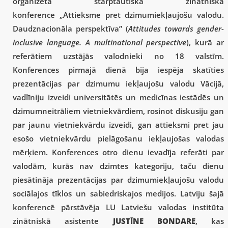
organizētā starptautiskā zinātniskā
konference „Attieksme pret dzimumiekļaujošu valodu.
Daudznacionāla perspektīva” (
Attitudes towards gender-
inclusive language. A multinational perspective
), kurā ar
referātiem uzstājās valodnieki no 18 valstīm.
Konferences pirmajā dienā bija iespēja skatīties
prezentācijas par dzimumu iekļaujošu valodu Vācijā,
vadlīniju izveidi universitātēs un medicīnas iestādēs un
dzimumneitrāliem vietniekvārdiem, rosinot diskusiju gan
par jaunu vietniekvārdu izveidi, gan attieksmi pret jau
esošo vietniekvārdu pielāgošanu iekļaujošas valodas
mērķiem. Konferences otro dienu ievadīja referāti par
valodām, kurās nav dzimtes kategoriju, taču dienu
piesātināja prezentācijas par dzimumiekļaujošu valodu
sociālajos tīklos un sabiedriskajos medijos. Latviju šajā
konferencē pārstāvēja LU Latviešu valodas institūta
zinātniskā asistente
JUSTĪNE BONDARE
, kas