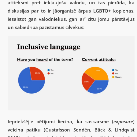
attieksmi pret iekļaujošu valodu, un tas pierāda, ka
diskusijas par to ir jāorganizē ārpus LGBTQ+ kopienas,
iesaistot gan valodniekus, gan arī citu jomu pārstāvjus
un sabiedrībā pazīstamus cilvēkus:
Iepriekšējie pētījumi liecina, ka saskarsme (
exposure
)
veicina patiku (Gustafsson Sendén, Bäck & Lindqvist