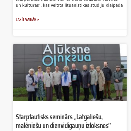
un kultūras”, kas veltīta lituānistikas studiju Klaipēdā
LASĪT VAIRĀK »
Starptautisks seminārs „Latgaliešu,
malēniešu un dienvidigauņu izloksnes”