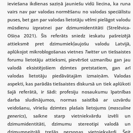
ieviešana ikdienas saziņā jauniešu vidū liecina, ka runa
vairs nav par valodas normēšanu no valodas speciālistu
puses, bet gan par valodas lietotāju vēlmi pielāgot valodu
mūsdienu izpratnei par dzimumidentitāti (Strelēvica-
Ošiņa 2021). Šis referāts sniedz ieskatu pašreizējā
attieksmē pret dzimumiekļaujošu valodu Latvijā,
aplūkojot mikroblogošanas vietnes
Twitter
un tiešsaistes
forumu lietotāju attieksmi, pievēršot uzmanību gan jau
valodā eksistējošiem dzimtes pretstatiem, gan arī
valodas lietotāju piedāvātajām izmaiņām. Valodas
aspekti, kas parādās tiešsaistes diskursā un tiek aplūkoti
šajā referātā, ir šādi: profesiju nosaukumu īpatnības
darba sludinājumos, normas saistībā ar uzvārdu
veidošanu, vīriešu dzimtes plašais lietojums (
masculine
generics
), saikne starp vietniekvārdu izvēli un
dzimumidentitāti, dzimumu stereotipi valodā un
dzimumneitrāli trešās personas vietniekvārdi. Šeit