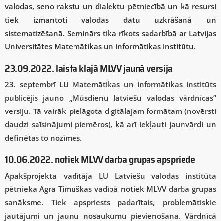
valodas, seno rakstu un dialektu pētniecībā un kā resursi
tiek izmantoti valodas datu uzkrāšanā un
sistematizēšanā.
Seminārs tika rīkots sadarbībā ar Latvijas
Universitātes Matemātikas un informātikas institūtu
.
23.09.2022. laista klajā MLVV jaunā versija
23. septembrī LU Matemātikas un informātikas institūts
publicējis jauno „Mūsdienu latviešu valodas vārdnīcas”
versiju. Tā vairāk pielāgota digitālajam formātam (novērsti
daudzi saīsinājumi piemēros), kā arī iekļauti jaunvārdi un
definētas to nozīmes.
10.06.2022. notiek MLVV darba grupas apspriede
Apakšprojekta vadītāja LU Latviešu valodas institūta
pētnieka Agra Timuškas vadībā notiek MLVV darba grupas
sanāksme. Tiek apspriests padarītais, problemātiskie
jautājumi un jaunu nosaukumu pievienošana. Vārdnīcā