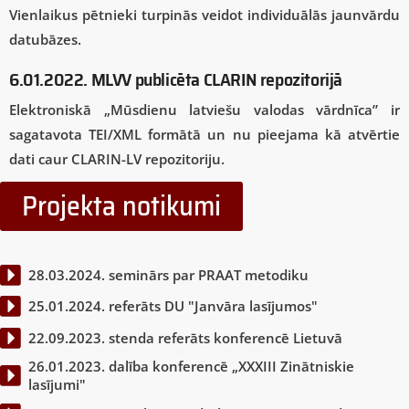
Vienlaikus pētnieki turpinās veidot individuālās jaunvārdu
datubāzes.
6.01.2022. MLVV publicēta CLARIN repozitorijā
Elektroniskā „Mūsdienu latviešu valodas vārdnīca” ir
sagatavota TEI/XML formātā un nu pieejama kā atvērtie
dati caur CLARIN-LV repozitoriju.
Projekta notikumi
28.03.2024. seminārs par PRAAT metodiku
25.01.2024. referāts DU "Janvāra lasījumos"
22.09.2023. stenda referāts konferencē Lietuvā
26.01.2023. dalība konferencē „XXXIII Zinātniskie
lasījumi"