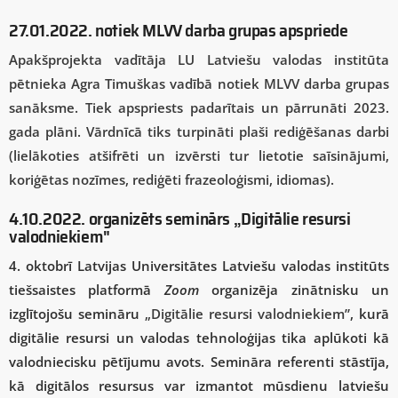
27.01.2022. notiek MLVV darba grupas apspriede
Apakšprojekta vadītāja LU Latviešu valodas institūta
pētnieka Agra Timuškas vadībā notiek MLVV darba grupas
sanāksme. Tiek apspriests padarītais un pārrunāti 2023.
gada plāni. Vārdnīcā tiks turpināti plaši rediģēšanas darbi
(lielākoties atšifrēti un izvērsti tur lietotie saīsinājumi,
koriģētas nozīmes, rediģēti frazeoloģismi, idiomas).
4.10.2022. organizēts seminārs „Digitālie resursi
valodniekiem"
4. oktobrī Latvijas Universitātes Latviešu valodas institūts
tiešsaistes platformā
Zoom
organizēja zinātnisku un
izglītojošu semināru
„Digitālie resursi valodniekiem”
, kurā
digitālie resursi un valodas tehnoloģijas tika aplūkoti kā
valodniecisku pētījumu avots. Semināra referenti stāstīja,
kā digitālos resursus var izmantot mūsdienu latviešu