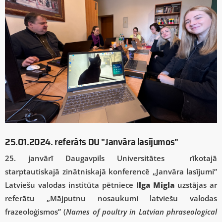
25.01.2024. referāts DU "Janvāra lasījumos"
25. janvārī Daugavpils Universitātes rīkotajā
starptautiskajā zinātniskajā konferencē „Janvāra lasījumi”
Latviešu valodas institūta pētniece
Ilga Migla
uzstājas ar
referātu „Mājputnu nosaukumi latviešu valodas
frazeoloģismos” (
Names of poultry in Latvian phraseological