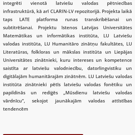
integrēti vienotā latviešu valodas pētniecības
infrastruktūrā, kā arī CLARIN-LV repozitorijā. Projekta laikā
taps LATE platforma runas transkribēšanai un
subtitrēšanai. Projektu īstenos Latvijas Universitātes
Matemātikas un informātikas institūta, LU Latviešu
valodas institūta, LU Humanitāro zinātņu fakultātes, LU
Literatūras, folkloras un mākslas institūta un Liepājas
Universitātes zinātnieki, kuru intereses un kompetence
saistīta ar latviešu valodniecību, datorlingvistiku un
digitālajām humanitārajām zinātnēm. LU Latviešu valodas
institūta zinātnieki pētīs latviešu valodas fonētiku un
papildinās un rediģēs „Mūsdienu latviešu valodas
vārdnīcu”, sekojot jaunākajām valodas attīstības
tendencēm