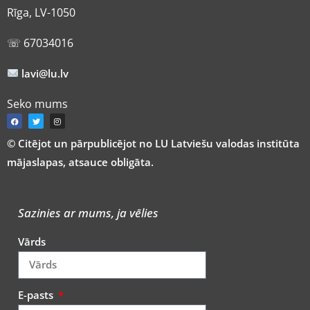
Rīga, LV-1050
☏ 67034016
lavi@lu.lv
Seko mums
© Citējot un pārpublicējot no LU Latviešu valodas institūta
mājaslapas, atsauce obligāta.
Sazinies ar mums, ja vēlies
Vārds
E-pasts