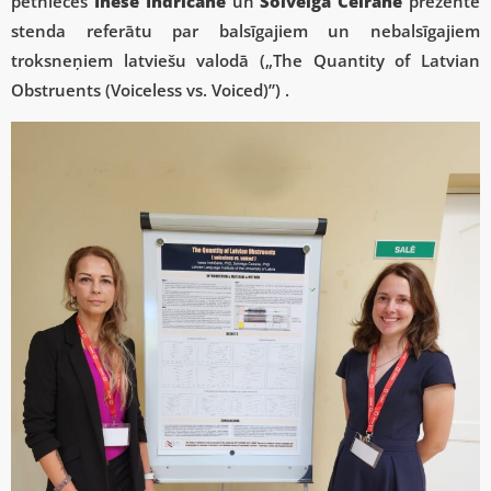
pētnieces
Inese Indričāne
un
Solveiga Čeirane
prezentē
stenda referātu par balsīgajiem un nebalsīgajiem
troksneņiem latviešu valodā („The Quantity of Latvian
Obstruents (Voiceless vs. Voiced)”) .