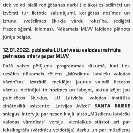
tiek veikti plaši rediģēšanas darbi (lielākoties atšifrēti un
izvērsti tur lietotie saīsinājumi, koriģētas nozīmes un
izruna, svešcilmes šķirkļa vārdu rakstība, rediģēti
frazeoloģismi, idiomas). Nākamais MLVV laidiens plānots
jūnija beigās.
12.01.2022. publicēta LU Latviešu valodas institūta
pētnieces intervija par MLVV
Pašā valsts pētījumu programmas sākumā, kad tiek
uzsākts nākamais cēliens „Mūsdienu latviešu valodas
vārdnīcas” izstrādē, meklējot jaunus valodā lietotos
vārdus, definējot to nozīmes un labojot, aktualizējot jau
publicētos šķirkļus, LU Latviešu valodas institūta
zinātnsikā asistente „Latvijas Avīzei”
SANTA BRIEDE
sniegusi interviju par nesen klajā laisto „Mūsdienu latviešu
valodas vārdnīcas” versiju, vienlaikus stāstot arī par
leksikogrāfa (vārdnīcu veidotāja) darbu un par mūsdienu