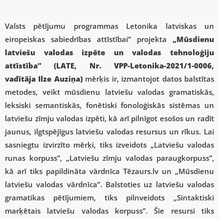
Valsts pētījumu programmas Letonika latviskas un
eiropeiskas sabiedrības attīstībai” projekta
„Mūsdienu
latviešu valodas izpēte un valodas tehnoloģiju
attīstība” (LATE, Nr. VPP-Letonika-2021/1-0006,
vadītāja Ilze Auziņa)
mērķis ir, izmantojot datos balstītas
metodes, veikt mūsdienu latviešu valodas gramatiskās,
leksiski semantiskās, fonētiski fonoloģiskās sistēmas un
latviešu zīmju valodas izpēti, kā arī pilnīgot esošos un radīt
jaunus, ilgtspējīgus latviešu valodas resursus un rīkus. Lai
sasniegtu izvirzīto mērķi, tiks izveidots „Latviešu valodas
runas korpuss”, „Latviešu zīmju valodas paraugkorpuss”,
kā arī tiks papildināta vārdnīca Tēzaurs.lv un „Mūsdienu
latviešu valodas vārdnīca”. Balstoties uz latviešu valodas
gramatikas pētījumiem, tiks pilnveidots „Sintaktiski
marķētais latviešu valodas korpuss”. Šie resursi tiks