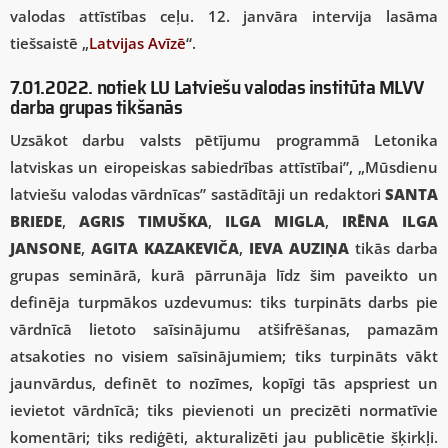
valodas attīstības ceļu. 12. janvāra intervija lasāma
tiešsaistē „
Latvijas Avīzē
“.
7.01.2022. notiek LU Latviešu valodas institūta MLVV
darba grupas tikšanās
Uzsākot darbu valsts pētījumu programmā Letonika
latviskas un eiropeiskas sabiedrības attīstībai”, „Mūsdienu
latviešu valodas vārdnīcas” sastādītāji un redaktori
SANTA
BRIEDE
,
AGRIS TIMUŠKA
,
ILGA MIGLA
,
IRĒNA ILGA
JANSONE
,
AGITA KAZAKEVIČA
,
IEVA AUZIŅA
tikās darba
grupas seminārā, kurā pārrunāja līdz šim paveikto un
definēja turpmākos uzdevumus: tiks turpināts darbs pie
vārdnīcā lietoto saīsinājumu atšifrēšanas, pamazām
atsakoties no visiem saīsinājumiem; tiks turpināts vākt
jaunvārdus, definēt to nozīmes, kopīgi tās apspriest un
ievietot vārdnīcā; tiks pievienoti un precizēti normatīvie
komentāri; tiks rediģēti, akturalizēti jau publicētie šķirkļi.