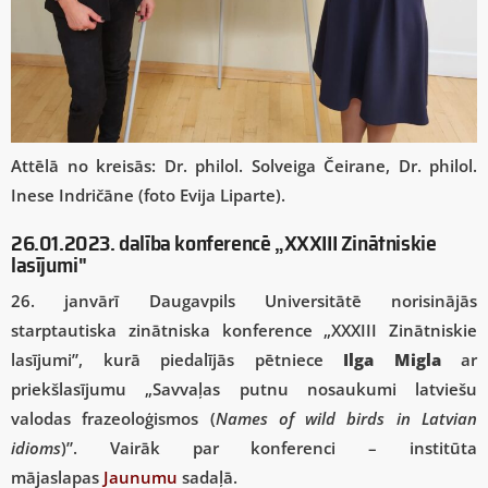
Attēlā no kreisās: Dr. philol. Solveiga Čeirane, Dr. philol.
Inese Indričāne (foto Evija Liparte).
26.01.2023. dalība konferencē „XXXIII Zinātniskie
lasījumi"
26. janvārī Daugavpils Universitātē norisinājās
starptautiska zinātniska konference „XXXIII Zinātniskie
lasījumi”, kurā piedalījās pētniece
Ilga Migla
ar
priekšlasījumu „Savvaļas putnu nosaukumi latviešu
valodas frazeoloģismos (
Names of wild birds in Latvian
idioms
)”. Vairāk par konferenci – institūta
mājaslapas
Jaunumu
sadaļā.