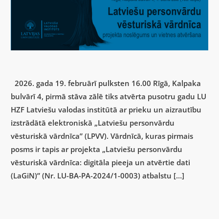
2026. gada 19. februārī pulksten 16.00 Rīgā, Kalpaka
bulvārī 4, pirmā stāva zālē tiks atvērta pusotru gadu LU
HZF Latviešu valodas institūtā ar prieku un aizrautību
izstrādātā elektroniskā „Latviešu personvārdu
vēsturiskā vārdnīca” (LPVV). Vārdnīcā, kuras pirmais
posms ir tapis ar projekta „Latviešu personvārdu
vēsturiskā vārdnīca: digitāla pieeja un atvērtie dati
(LaGiN)” (Nr. LU-BA-PA-2024/1-0003) atbalstu […]