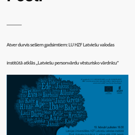
Atver durvis sešiem gadsimtiem: LU HZF Latviešu valodas
institūtā atklās „Latviešu personvārdu vēsturisko vārdnīcu”