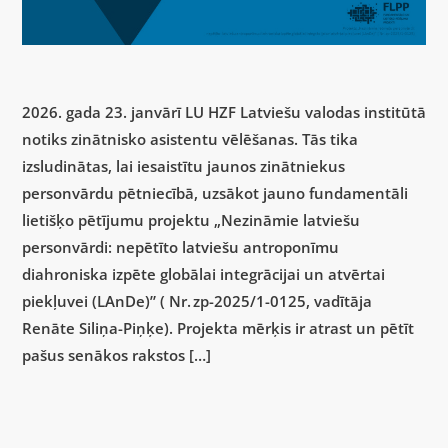
2026. gada 23. janvārī LU HZF Latviešu valodas institūtā
notiks zinātnisko asistentu vēlēšanas. Tās tika
izsludinātas, lai iesaistītu jaunos zinātniekus
personvārdu pētniecībā, uzsākot jauno fundamentāli
lietišķo pētījumu projektu „Nezināmie latviešu
personvārdi: nepētīto latviešu antroponīmu
diahroniska izpēte globālai integrācijai un atvērtai
piekļuvei (LAnDe)” ( Nr. zp-2025/1-0125, vadītāja
Renāte Siliņa-Piņķe). Projekta mērķis ir atrast un pētīt
pašus senākos rakstos […]