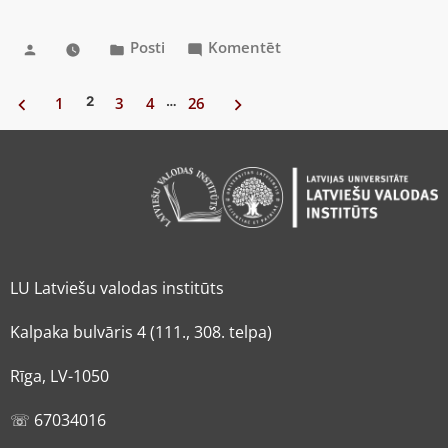
Posti
Komentēt
1
2
3
4
…
26
LU Latviešu valodas institūts
Kalpaka bulvāris 4 (111., 308. telpa)
Rīga, LV-1050
☏ 67034016