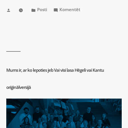
Posti
Komentēt
Mums ir, ar ko lepoties jeb Vai visi lasa Hēgeli vai Kantu
oriģinālversijā