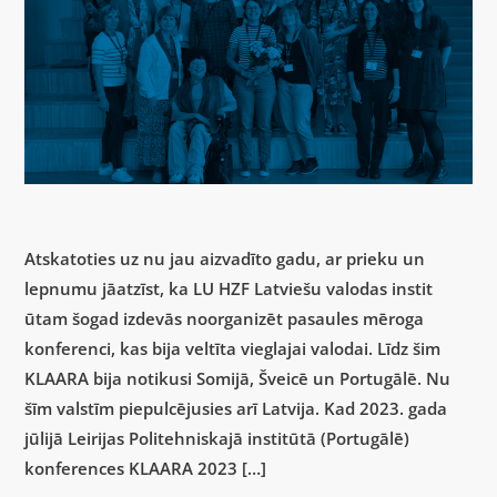
Atskatoties uz nu jau aizvadīto gadu, ar prieku un
lepnumu jāatzīst, ka LU HZF Latviešu valodas instit
ūtam šogad izdevās noorganizēt pasaules mēroga
konferenci, kas bija veltīta vieglajai valodai. Līdz šim
KLAARA bija notikusi Somijā, Šveicē un Portugālē. Nu
šīm valstīm piepulcējusies arī Latvija. Kad 2023. gada
jūlijā Leirijas Politehniskajā institūtā (Portugālē)
konferences KLAARA 2023 […]