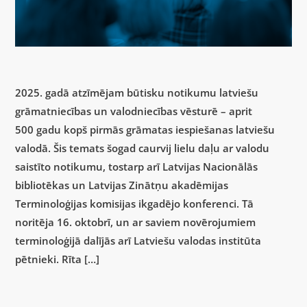
2025. gadā atzīmējam būtisku notikumu latviešu
grāmatniecības un valodniecības vēsturē – aprit
500 gadu kopš pirmās grāmatas iespiešanas latviešu
valodā. Šis temats šogad caurvij lielu daļu ar valodu
saistīto notikumu, tostarp arī Latvijas Nacionālās
bibliotēkas un Latvijas Zinātņu akadēmijas
Terminoloģijas komisijas ikgadējo konferenci. Tā
noritēja 16. oktobrī, un ar saviem novērojumiem
terminoloģijā dalījās arī Latviešu valodas institūta
pētnieki. Rīta […]