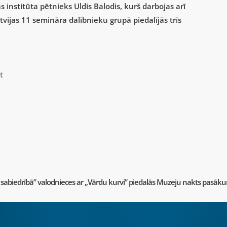
s institūta pētnieks Uldis Balodis, kurš darbojas arī
tvijas 11 semināra dalībnieku grupā piedalījās trīs
t
un sabiedrībā” valodnieces ar „Vārdu kurvi” piedalās Muzeju nakts pasāk