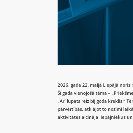
2026. gada 22. maijā Liepājā noris
Šī gada vienojošā tēma – „Priekšme
„Arī lupats reiz bij goda kreklis.” 
pārvērtībās, atklājot to nozīmi lai
aktivitātes aicināja liepājniekus un