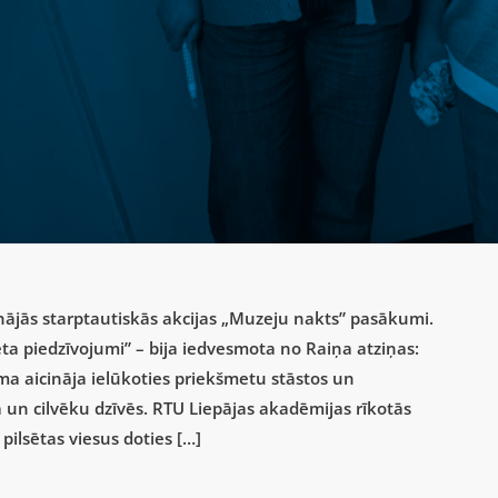
inājās starptautiskās akcijas „Muzeju nakts” pasākumi.
ta piedzīvojumi” – bija iedvesmota no Raiņa atziņas:
Tēma aicināja ielūkoties priekšmetu stāstos un
kā un cilvēku dzīvēs. RTU Liepājas akadēmijas rīkotās
 pilsētas viesus doties […]