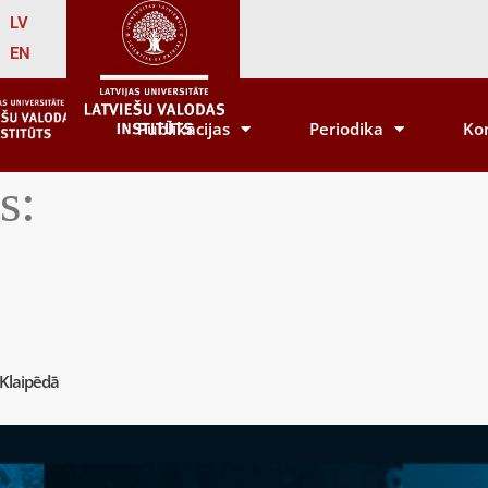
LV
EN
Publikācijas
Periodika
Ko
s:
 Klaipēdā