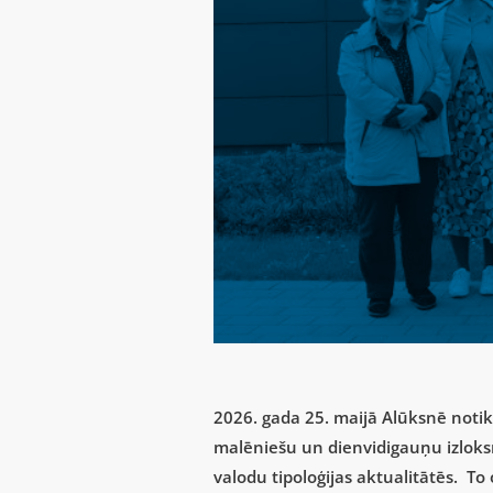
2026. gada 25. maijā Alūksnē notika
malēniešu un dienvidigauņu izloksn
valodu tipoloģijas aktualitātēs. To