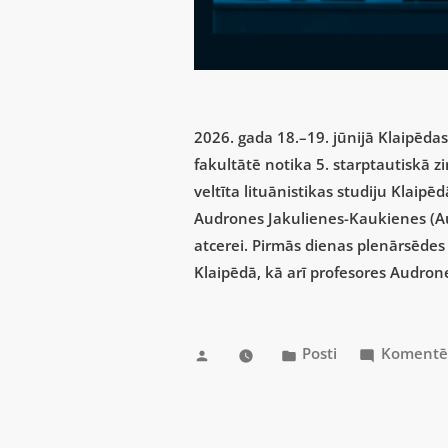
2026. gada 18.–19. jūnijā Klaipēda
fakultātē notika 5. starptautiskā 
veltīta lituānistikas studiju Klaip
Audrones Jakulienes-Kaukienes (A
atcerei. Pirmās dienas plenārsēdes 
Klaipēdā, kā arī profesores Audro
Posti
Komentē