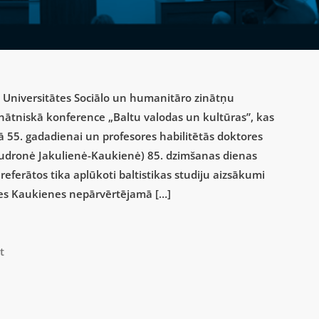
s Universitātes Sociālo un humanitāro zinātņu
zinātniskā konference „Baltu valodas un kultūras”, kas
ēdā 55. gadadienai un profesores habilitētās doktores
udronė Jakulienė-Kaukienė) 85. dzimšanas dienas
referātos tika aplūkoti baltistikas studiju aizsākumi
nes Kaukienes nepārvērtējamā […]
t