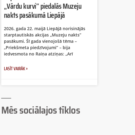
„Vārdu kurvi” piedalās Muzeju
nakts pasākumā Liepājā
2026. gada 22. maijā Liepājā norisinājās
starptautiskās akcijas „Muzeju nakts”
pasākumi. Šī gada vienojošā tēma –
„Priekšmeta piedzīvojumi” – bija
iedvesmota no Raiņa atziņas: „Arī
LASĪT VAIRĀK »
Mēs sociālajos tīklos