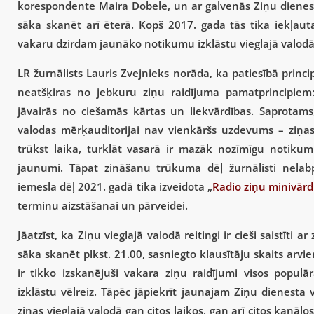
korespondente Maira Dobele, un ar galvenās Ziņu dienesta
sāka skanēt arī ēterā. Kopš 2017. gada tās tika iekļaut
vakaru dzirdam jaunāko notikumu izklāstu vieglajā valodā
LR žurnālists Lauris Zvejnieks norāda, ka patiesībā principi
neatšķiras no jebkuru ziņu raidījuma pamatprincipiem
jāvairās no ciešamās kārtas un liekvārdības. Saprotams,
valodas mērķauditorijai nav vienkāršs uzdevums – ziņas 
trūkst laika, turklāt vasarā ir mazāk nozīmīgu notikum
jaunumi. Tāpat zināšanu trūkuma dēļ žurnālisti nelabpr
iemesla dēļ 2021. gadā tika izveidota „
Radio ziņu minivārd
terminu aizstāšanai un pārveidei.
Jāatzīst, ka Ziņu vieglajā valodā reitingi ir cieši saistīti 
sāka skanēt plkst. 21.00, sasniegto klausītāju skaits arvie
ir tikko izskanējuši vakara ziņu raidījumi visos populā
izklāstu vēlreiz. Tāpēc jāpiekrīt jaunajam Ziņu dienesta 
ziņas vieglajā valodā gan citos laikos, gan arī citos kanāl