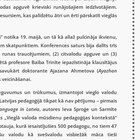
lodas apguvē krieviski runājošajiem iedzīvotājiem.
ursiem, kas palīdzētu ātri un ērti pārskatīt vieglās
a
” notika 19. maijā, un tā kā allaž pulcināja ikvienu,
 skatpunktiem. Konferences saturs bija dalīts trīs
n runas traucējumiem, (2) citvalodu apguve un (3)
tā profesore Baiba Trinīte iepazīstināja klausītājus
, savukārt doktorante Ajazana Ahmetova (
Ayazhan
 veicināšanai.
 ieguvumus un trūkumus, izmantojot vieglo valodu
Latvijas pedagoģijā tikpat kā nav pētījumu – pirmais
language in Latvia
, autores Ieva Sproģe un Sarmīte
sts „Vieglā valoda mūsdienu pedagoģijas kontekstā”
aptauja, kurā iesaistījušies 500 pedagogu, no tiem 47
ešu valodu kā svešvalodu visbiežāk māca tieši