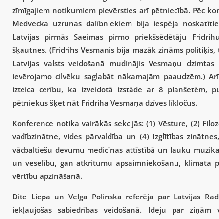
zīmīgajiem notikumiem pievērsties arī pētniecībā. Pēc ko
Medvecka uzrunas dalībniekiem bija iespēja noskatīti
Latvijas pirmās Saeimas pirmo priekšsēdētāju Fridri
šķautnes. (Fridrihs Vesmanis bija mazāk zināms politiķis,
Latvijas valsts veidošanā mudinājis Vesmaņu dzimtas 
ievērojamo cilvēku saglabāt nākamajām paaudzēm.) Arī 
izteica cerību, ka izveidotā izstāde ar 8 planšetēm, 
pētniekus šķetināt Fridriha Vesmaņa dzīves līkločus.
Konference notika vairākās sekcijās: (1) Vēsture, (2) Filoz
vadībzinātne, vides pārvaldība un (4) Izglītības zinātn
vācbaltiešu devumu medicīnas attīstībā un lauku muzikan
un veselību, gan atkritumu apsaimniekošanu, klimata p
vērtību apzināšanā.
Dite Liepa un Velga Polinska referēja par Latvijas Ra
iekļaujošas sabiedrības veidošanā. Ideju par ziņām