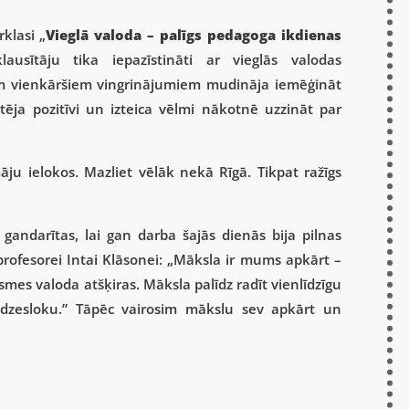
klasi „
Vieglā valoda – palīgs pedagoga ikdienas
usītāju tika iepazīstināti ar vieglās valodas
em vienkāršiem vingrinājumiem mudināja iemēģināt
rtēja pozitīvi un izteica vēlmi nākotnē uzzināt par
āju ielokos. Mazliet vēlāk nekā Rīgā. Tikpat ražīgs
andarītas, lai gan darba šajās dienās bija pilnas
profesorei Intai Klāsonei: „Māksla ir mums apkārt –
usmes valoda atšķiras. Māksla palīdz radīt vienlīdzīgu
edzesloku.” Tāpēc vairosim mākslu sev apkārt un