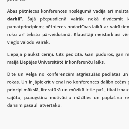
Abas pētnieces konferences noslēgumā vadīja arī meistar
darbā
”. Šajā pēcpusdienā vairāk nekā divdesmit kla
pamatprincipiem; pētnieces nodarbības laikā ar vairāki
roku arī tekstu pārveidošanā. Klausītāji meistarklasi vē
vieglo valodu vairāk.
Liepājā plaukst ceriņi. Cits pēc cita. Gan puduros, gan m
maijā Liepājas Universitātē ir konferenču laiks.
Dite un Velga no konferencēm atgriezušās pacilātas un g
rokas. Un ir jāpiekrīt vienai no konferences dalībniecēm 
principi mākslā, literatūrā un mūzikā ir tie paši, tikai izpa
sajūtu, paaugstina motivāciju mācīties un paplašina r
darīsim pasauli atvērtāku!