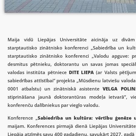
Maija vidū Liepājas Universitāte aicināja uz divā
starptautisko zinātnisko konferenci „Sabiedrība un kul
starptautisko zinātnisko konferenci „Valodu apguve: p
desmitus pētnieku, doktorantu un savas jomas speciāli
valodas institūta pētniece
DITE LIEPA
(ar Valsts pētīju
sabiedrības attīstībai” projekta „Mūsdienu latviešu valod
0001 atbalstu) un zinātniskā asistente
VELGA POLI
stiprināšana jaunā doktorantūras modeļa ietvarā”, vie
konferenču dalībniekus par vieglo valodu.
Konference „
Sabiedrība un kultūra: vērtību ģenēze 
maijam. Konferences pirmajā dienā Liepājas Universitāte
Liepāja atzīmēs savu 400 gadadienu, savukārt 2027. gadā k