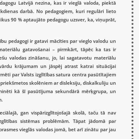
ogu Latvijā nezina, kas ir vieglā valoda, piektā
ikdienas darbā. No pedagogiem, kuri regulāri lieto
laikus 90 % aptaujāto pedagogu uzsver, ka, viņuprāt,
u pedagogi ir gatavi mācīties par vieglo valodu un
 materiālu gatavošanai – pirmkārt, tāpēc ka tas ir
viešu valodas zināšanu, jo, lai sagatavotu materiālu
vārdu krājumam un jāspēj atrast katrai situācijai
mēti par Valsts izglītības satura centra pasūtītajiem
 priekšmetos skolēniem ar disleksiju, diskalkuliju un
u minēti kā šī pasūtījuma sekundārā mērķgrupa, un
m.
iālajā, gan vispārizglītojošajā skolā, taču tā nav
zglītības sistēmas problēmām. Tāpat jādomā par
prasmes vieglās valodas jomā, bet arī zinātu par jau