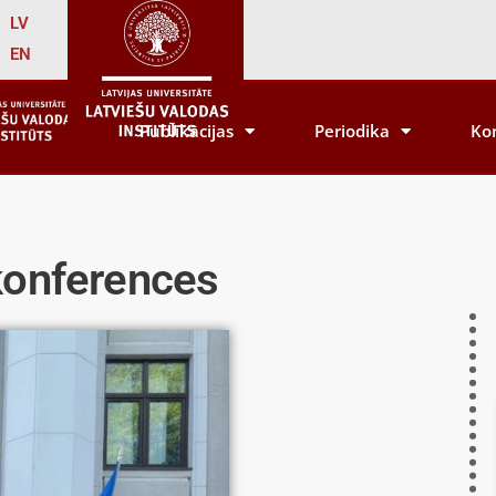
LV
EN
Publikācijas
Periodika
Ko
 konferences