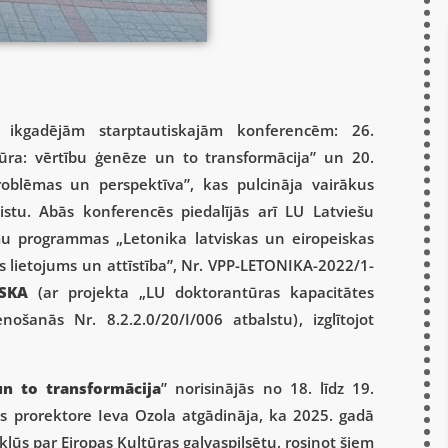
m ikgadējām starptautiskajām konferencēm: 26.
tūra: vērtību ģenēze un to transformācija” un 20.
roblēmas un perspektīva”, kas pulcināja vairākus
stu. Abās konferencēs piedalījās arī LU Latviešu
mu programmas „Letonika latviskas un eiropeiskas
as lietojums un attīstība”, Nr. VPP-LETONIKA-2022/1-
NSKA
(ar
projekta „LU doktorantūras kapacitātes
nošanās Nr. 8.2.2.0/20/I/006 atbalstu)
, izglītojot
un to transformācija
” norisinājās no 18. līdz 19.
s prorektore Ieva Ozola atgādināja, ka 2025. gadā
ļūs par Eiropas Kultūras galvaspilsētu, rosinot šiem