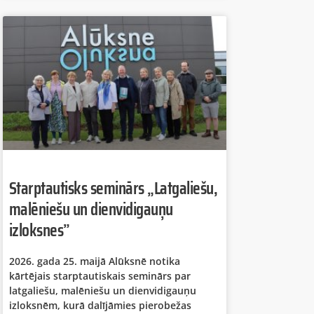
Starptautisks seminārs „Latgaliešu,
malēniešu un dienvidigauņu
izloksnes”
2026. gada 25. maijā Alūksnē notika
kārtējais starptautiskais seminārs par
latgaliešu, malēniešu un dienvidigauņu
izloksnēm, kurā dalījāmies pierobežas