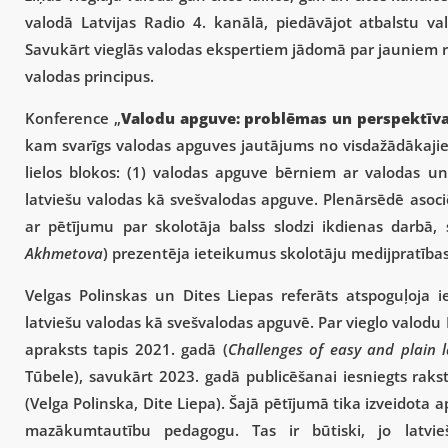
valodā Latvijas Radio 4. kanālā, piedāvājot atbalstu va
Savukārt vieglās valodas ekspertiem jādomā par jauniem res
valodas principus.
Konference „
Valodu apguve: problēmas un perspektīv
kam svarīgs valodas apguves jautājums no visdažādākajiem
lielos blokos: (1) valodas apguve bērniem ar valodas u
latviešu valodas kā svešvalodas apguve. Plenārsēdē asociē
ar pētījumu par skolotāja balss slodzi ikdienas darbā
Akhmetova
) prezentēja ieteikumus skolotāju medijpratības
Velgas Polinskas un Dites Liepas referāts atspoguļoja
latviešu valodas kā svešvalodas apguvē. Par vieglo valodu 
apraksts tapis 2021. gadā (
Challenges of easy and plain 
Tūbele), savukārt 2023. gadā publicēšanai iesniegts rak
(Velga Polinska, Dite Liepa). Šajā pētījumā tika izveidota 
mazākumtautību pedagogu. Tas ir būtiski, jo latvi