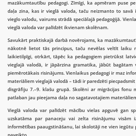
mazākumtautību pedagogi. Zīmīgi, ka apmēram puse pedag
daļa zina, kas ir vieglā valoda, taču neizmanto to savā 
vieglo valodu, vairums strādā speciālajā pedagoģijā. Vien
vieglā valoda var palīdzēt ikvienam skolēnam.
Savukārt praktiskajā darbā novērojams, ka mazākumtautīb
nākotnē lietot tās principus, taču nevēlas veltīt laiku
laikietilpīgi, otrkārt, tāpēc ka pedagogiem pietrūkst lat
vieglajā valodā, ir jāpārzina gramatika, jābūt bagātam 
piemērotākais risinājums. Vienlaikus pedagogi ir maz infor
materiāliem vieglajā valodā – tādi ir paredzēti piecpadsmit
disgrāfiju 7.–9. klašu grupā. Skolēni ar migrācijas fon
patlaban jau pieejama daļa no sagatavotajiem materiālie
Vieglā valoda var palīdzēt mācību vielas apguvē gan spec
uzskatāma par panaceju vai zelta risinājumu visām i
informētības paaugstināšanu, lai skolotāji ne vien iegūtu 
paveikto.