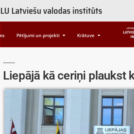
LU Latviešu valodas institūts
ms
Pētījumi un projekti
Krātuve
Liepājā kā ceriņi plaukst