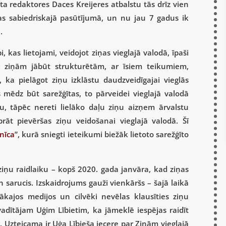
 redaktores Daces Kreijeres atbalstu tās drīz vien
as sabiedriskajā pasūtījumā, un nu jau 7 gadus ik
.
, kas lietojami, veidojot ziņas vieglajā valodā, īpaši
: ziņām jābūt strukturētām, ar īsiem teikumiem,
 ka pielāgot ziņu izklāstu daudzveidīgajai vieglās
mēdz būt sarežģītas, to pārveidei vieglajā valodā
u, tāpēc nereti lielāko daļu ziņu aizņem ārvalstu
āt pievēršas ziņu veidošanai vieglajā valodā. Šī
nīca
”, kurā sniegti ieteikumi biežāk lietoto sarežģīto
ar ziņu raidlaiku – kopš 2020. gada janvāra, kad ziņas
n sarucis. Izskaidrojums gauži vienkāršs – šajā laikā
rākajos medijos un cilvēki nevēlas klausīties ziņu
vadītājam Uģim Lībietim, ka jāmeklē iespējas raidīt
os. Uzteicama ir Uģa Lībieša iecere par Ziņām vieglajā