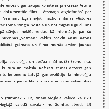
nferences organizācijas komitejas priekšsēža Artura
es dokumentālo filmu „Vesmaņa atgriešanās” par
hu Vesmani, izgaismojot mazāk zināmas vēstures
 taču viņa stingrā nostāja un nozīmīgais ieguldījums
pārstāvjus meklēt veidus, kā informāciju par šo
biedrības „Vesmaņi” valdes loceklis Ansis Bazons
publicētā grāmata un filma rosinās arvien jaunus
ofija, socioloģija un tiesību zinātne, (3) Ekonomika,
es, kultūra un māksla. Referātu tēmas aptvēra gan
tu fenomenu Latvijā, gan evolūciju, kriminoloģiju
ārmaiņu pārvaldību un vēstures lomu sabiedrības
dio (turpmāk – LR) ziņām vieglajā valodā kā rīku
 vieglajā valodā savulaik no Somijas atveda LR