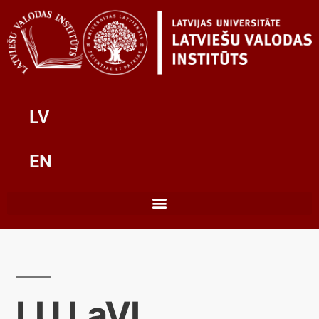
LV
EN
LU LaVI