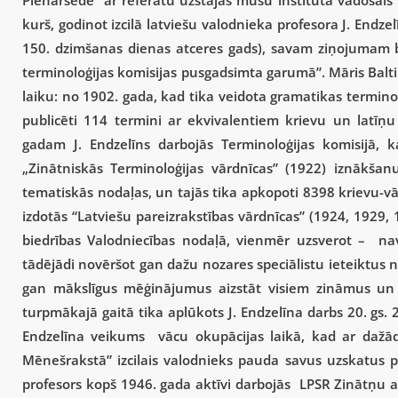
Plenārsēdē ar referātu uzstājas mūsu institūta vadošais
kurš, godinot izcilā latviešu valodnieka profesora J. Endz
150. dzimšanas dienas atceres gads), savam ziņojumam bi
terminoloģijas komisijas pusgadsimta garumā”. Māris Balti
laiku: no 1902. gada, kad tika veidota gramatikas terminolo
publicēti 114 termini ar ekvivalentiem krievu un latīņ
gadam J. Endzelīns darbojās Terminoloģijas komisijā, ka
„Zinātniskās Terminoloģijas vārdnīcas” (1922) iznākšan
tematiskās nodaļas, un tajās tika apkopoti 8398 krievu-vācu
izdotās “Latviešu pareizrakstības vārdnīcas” (1924, 1929,
biedrības Valodniecības nodaļā, vienmēr uzsverot – nav
tādējādi novēršot gan dažu nozares speciālistu ieteiktus
gan mākslīgus mēģinājumus aizstāt visiem zināmus un p
turpmākajā gaitā tika aplūkots J. Endzelīna darbs 20. gs. 
Endzelīna veikums vācu okupācijas laikā, kad ar dažād
Mēnešrakstā” izcilais valodnieks pauda savus uzskatus 
profesors kopš 1946. gada aktīvi darbojās LPSR Zinātņu a