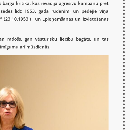
s barga kritika, kas ievadīja agresīvu kampaņu pret
es sēdēs līdz 1953. gada rudenim, un pēdējie viņa
uve” (23.10.1953.) un „pieņemšanas un izvietošanas
gan radošs, gan vēsturisku liecību bagāts, un tas
ozīmīgumu arī mūsdienās.