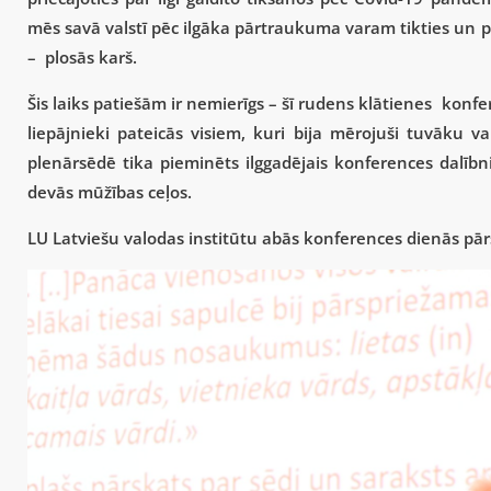
mēs savā valstī pēc ilgāka pārtraukuma varam tikties un pr
– plosās karš.
Šis laiks patiešām ir nemierīgs – šī rudens klātienes konf
liepājnieki pateicās visiem, kuri bija mērojuši tuvāku va
plenārsēdē tika pieminēts ilggadējais konferences dalīb
devās mūžības ceļos.
LU Latviešu valodas institūtu abās konferences dienās pā