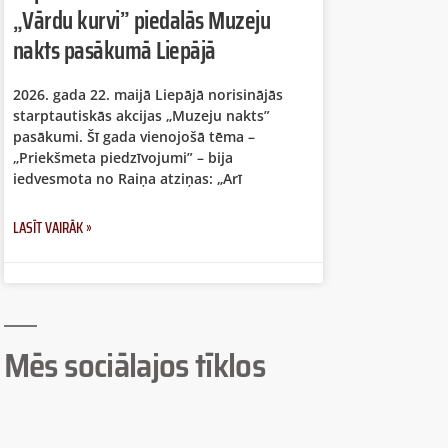
„Vārdu kurvi” piedalās Muzeju
nakts pasākumā Liepājā
2026. gada 22. maijā Liepājā norisinājās
starptautiskās akcijas „Muzeju nakts”
pasākumi. Šī gada vienojošā tēma –
„Priekšmeta piedzīvojumi” – bija
iedvesmota no Raiņa atziņas: „Arī
LASĪT VAIRĀK »
Mēs sociālajos tīklos