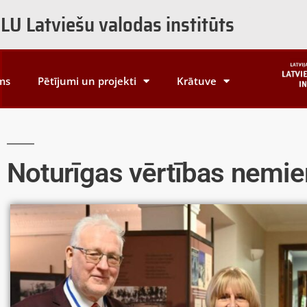
LU Latviešu valodas institūts
ms
Pētījumi un projekti
Krātuve
Noturīgas vērtības nemier