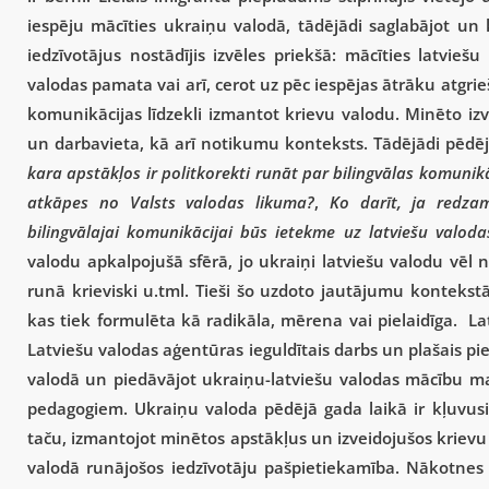
iespēju mācīties ukraiņu valodā, tādējādi saglabājot un k
iedzīvotājus nostādījis izvēles priekšā: mācīties latvieš
valodas pamata vai arī, cerot uz pēc iespējas ātrāku atgr
komunikācijas līdzekli izmantot krievu valodu. Minēto izvē
un darbavieta, kā arī notikumu konteksts. Tādējādi pēdēj
kara apstākļos ir politkorekti runāt par bilingvālas komunikā
atkāpes no Valsts valodas likuma?
,
Ko darīt, ja redza
bilingvālajai komunikācijai būs ietekme uz latviešu valoda
valodu apkalpojušā sfērā, jo ukraiņi latviešu valodu vēl 
runā krieviski u.tml. Tieši šo uzdoto jautājumu kontekstā
kas tiek formulēta kā radikāla, mērena vai pielaidīga. La
Latviešu valodas aģentūras ieguldītais darbs un plašais pi
valodā un piedāvājot ukraiņu-latviešu valodas mācību mat
pedagogiem. Ukraiņu valoda pēdējā gada laikā ir kļuvusi 
taču, izmantojot minētos apstākļus un izveidojušos krievu v
valodā runājošos iedzīvotāju pašpietiekamība. Nākotnes va