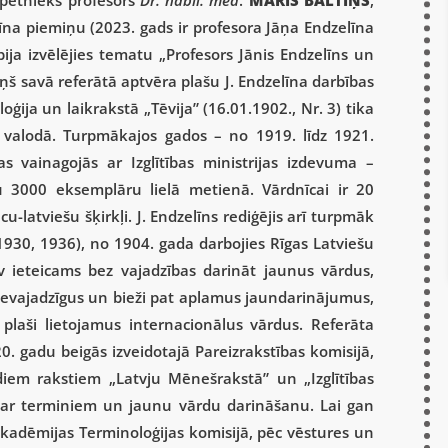
 pētnieks profesors
Dr. habil. med
.
MĀRIS BALTIŅŠ
,
elīna piemiņu (2023. gads ir profesora Jāņa Endzelīna
ja izvēlējies tematu „Profesors Jānis Endzelīns un
ņš savā referātā aptvēra plašu J. Endzelīna darbības
ģija un laikrakstā „Tēvija” (16.01.1902., Nr. 3) tika
u valodā. Turpmākajos gados – no 1919. līdz 1921.
s vainagojās ar Izglītības ministrijas izdevuma –
u 3000 eksemplāru lielā metienā. Vārdnīcai ir 20
-latviešu šķirkļi. J. Endzelīns rediģējis arī turpmāk
 1930, 1936), no 1904. gada darbojies Rīgas Latviešu
 ieteicams bez vajadzības darināt jaunus vārdus,
 nevajadzīgus un bieži pat aplamus jaundarinājumus,
laši lietojamus internacionālus vārdus. Referāta
20. gadu beigās izveidotajā Pareizrakstības komisijā,
iem rakstiem „Latvju Mēnešrakstā” un „Izglītības
par terminiem un jaunu vārdu darināšanu. Lai gan
kadēmijas Terminoloģijas komisijā, pēc vēstures un