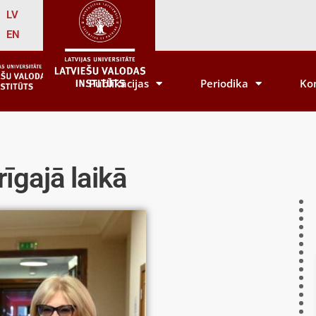
LV
EN
Publikācijas
Periodika
Ko
īgajā laikā