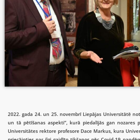
2022. gada 24. un 25. novembrī Liepājas Universitātē no
un tā pētīšanas aspekti”, kurā piedalījās gan nozares p
Universitātes rektore profesore Dace Markus, kura Univers
priecājoties par ilgi gaidīto tikšanos pēc Covid-19 pandē