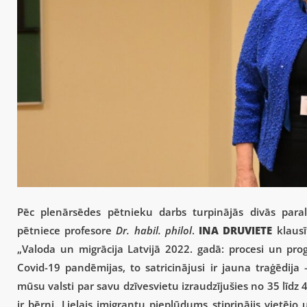
Pēc plenārsēdes pētnieku darbs turpinājās divās paral
pētniece profesore
Dr. habil. philol
.
INA DRUVIETE
klausī
„Valoda un migrācija Latvijā 2022. gadā: procesi un pro
Covid-19 pandēmijas, to satricinājusi ir jauna traģēdij
mūsu valsti par savu dzīvesvietu izraudzījušies no 35 līd
ir bērni. Lielais imigrantu pieplūdums stiprinājis vietē