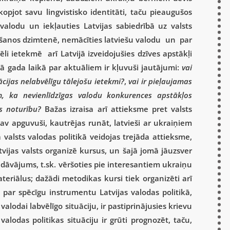
opjot savu lingvistisko identitāti, taču pieaugušos
u valodu un iekļauties Latvijas sabiedrībā uz valsts
iešanos dzimtenē, nemācīties latviešu valodu un par
li ietekmē arī Latvijā izveidojušies dzīves apstākļi
ā gada laikā par aktuāliem ir kļuvuši jautājumi:
vai
cijas nelabvēlīgu tālejošu ietekmi?
,
vai ir pieļaujamas
m, ka nevienlīdzīgas valodu konkurences apstākļos
s noturību?
Bažas izraisa arī attieksme pret valsts
nav apguvuši, kautrējas runāt, latvieši ar ukraiņiem
 valsts valodas politikā veidojas trejāda attieksme,
tvijas valsts organizē kursus, un šajā jomā jāuzsver
edāvājums, t.sk. vēršoties pie interesantiem ukraiņu
eriālus; dažādi metodikas kursi tiek organizēti arī
par spēcīgu instrumentu Latvijas valodas politikā,
alodai labvēlīgo situāciju, ir pastiprinājusies krievu
lodas politikas situāciju ir grūti prognozēt, taču,