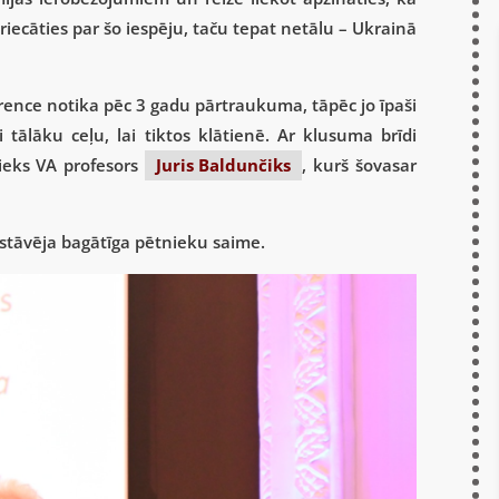
iecāties par šo iespēju, taču tepat netālu – Ukrainā
erence notika pēc 3 gadu pārtraukuma, tāpēc jo īpaši
i tālāku ceļu, lai tiktos klātienē. Ar klusuma brīdi
nieks VA profesors
Juris Baldunčiks
, kurš šovasar
rstāvēja bagātīga pētnieku saime.