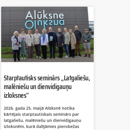
Starptautisks seminārs „Latgaliešu,
malēniešu un dienvidigauņu
izloksnes”
2026. gada 25. maijā Alūksnē notika
kārtējais starptautiskais seminārs par
latgaliešu, malēniešu un dienvidigauņu
izloksnēm, kurā dalījāmies pierobežas