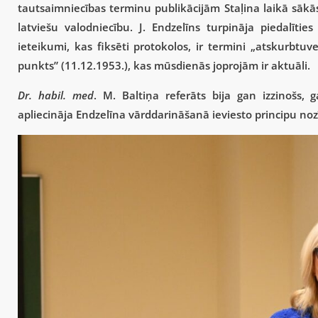
tautsaimniecības terminu publikācijām Staļina laikā sākā
latviešu valodniecību. J. Endzelīns turpināja piedalīti
ieteikumi, kas fiksēti protokolos, ir termini „atskurbt
punkts” (11.12.1953.), kas mūsdienās joprojām ir aktuāli.
Dr. habil. med
. M. Baltiņa referāts bija gan izzinošs, 
apliecināja Endzelīna vārddarināšanā ieviesto principu n