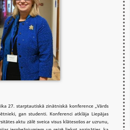
tika 27. starptautiskā zinātniskā konference
„
Vārds
ētnieki, gan studenti. Konferenci atklāja Liepājas
itātes aktu zālē sveica visus klātesošos ar uzrunu,
mijas ierobežojumiem un reizē liekot apzināties, ka