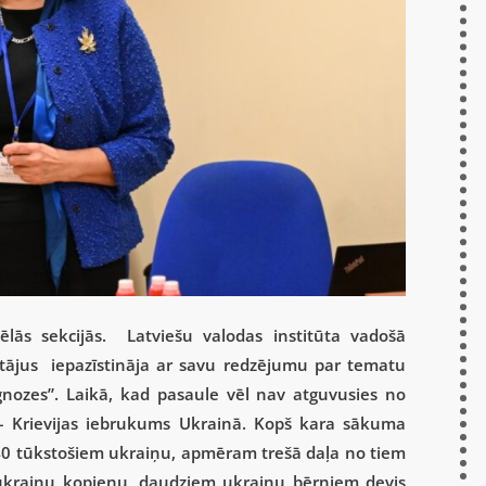
ēlās sekcijās. Latviešu valodas institūta vadošā
tājus iepazīstināja ar savu redzējumu par tematu
gnozes”. Laikā, kad pasaule vēl nav atguvusies no
a – Krievijas iebrukums Ukrainā. Kopš kara sākuma
z 40 tūkstošiem ukraiņu, apmēram trešā daļa no tiem
jo ukraiņu kopienu, daudziem ukraiņu bērniem devis