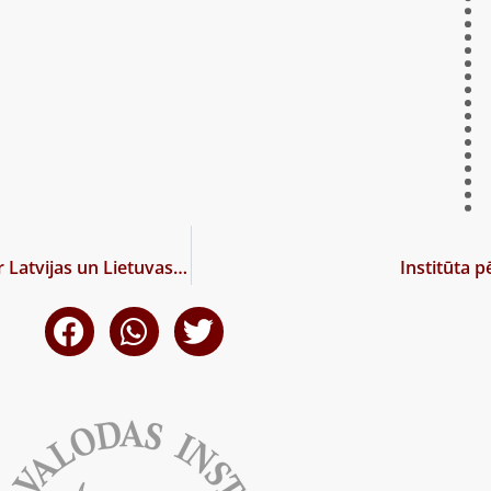
Starptautiskā terminologu konferencē Viļņā stāsta par Latvijas un Lietuvas terminoloģijas komisiju darbu
Institūta 