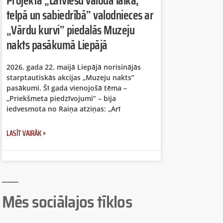
Projekta „Latviešu valoda laikā,
telpā un sabiedrībā” valodnieces ar
„Vārdu kurvi” piedalās Muzeju
nakts pasākumā Liepājā
2026. gada 22. maijā Liepājā norisinājās
starptautiskās akcijas „Muzeju nakts”
pasākumi. Šī gada vienojošā tēma –
„Priekšmeta piedzīvojumi” – bija
iedvesmota no Raiņa atziņas: „Arī
LASĪT VAIRĀK »
Mēs sociālajos tīklos