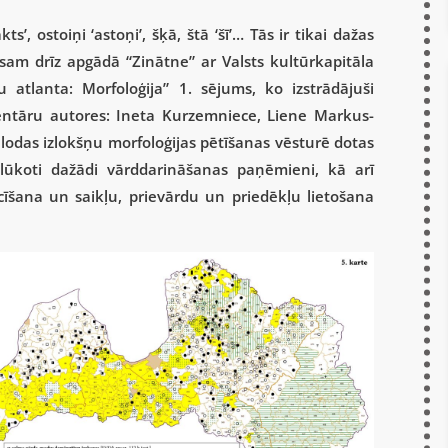
’, ostoiņi ‘astoņi’, šķā, štā ‘šī’… Tās ir tikai dažas
visam drīz apgādā “Zinātne” ar Valsts kultūrkapitāla
u atlanta: Morfoloģija” 1. sējums, ko izstrādājuši
mentāru autores: Ineta Kurzemniece, Liene Markus-
alodas izlokšņu morfoloģijas pētīšanas vēsturē dotas
lūkoti dažādi vārddarināšanas paņēmieni, kā arī
ocīšana un saikļu, prievārdu un priedēkļu lietošana