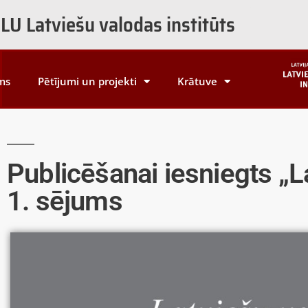
LU Latviešu valodas institūts
ms
Pētījumi un projekti
Krātuve
Publicēšanai iesniegts „L
1. sējums