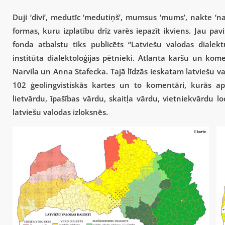
Duji ‘divi’, medutīc ‘medutiņš’, mumsus ‘mums’, nakte ‘nakts
formas, kuru izplatību drīz varēs iepazīt ikviens. Jau pa
fonda atbalstu tiks publicēts “Latviešu valodas dialekt
institūta dialektoloģijas pētnieki. Atlanta karšu un ko
Narvila un Anna Stafecka. Tajā līdzās ieskatam latviešu v
102 ģeolingvistiskās kartes un to komentāri, kurās ap
lietvārdu, īpašības vārdu, skaitļa vārdu, vietniekvārdu l
latviešu valodas izloksnēs.