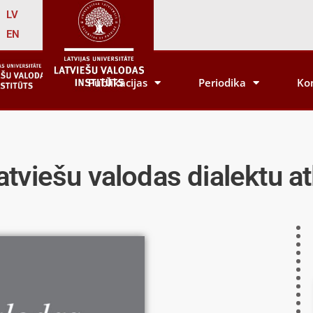
LV
EN
Publikācijas
Periodika
Ko
atviešu valodas dialektu at