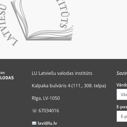
Sazi
LU Latviešu valodas institūts
Vārd
Kalpaka bulvāris 4 (111., 308. telpa)
Rīga, LV-1050
E-pa
☏ 67034016
lavi@lu.lv