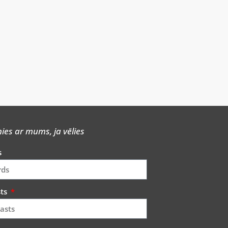
nies ar mums, ja vēlies
s
sts