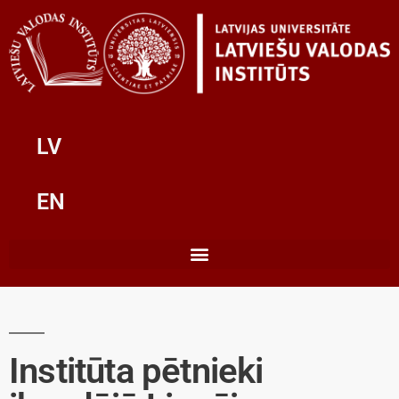
LV
EN
Institūta pētnieki