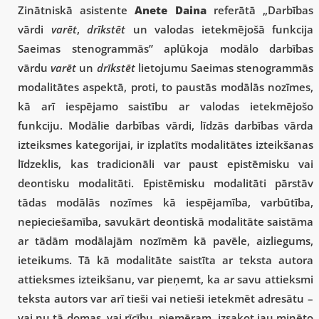
Zinātniskā asistente
Anete Daina
referātā „Darbības
vārdi
varēt
,
drīkstēt
un valodas ietekmējošā funkcija
Saeimas stenogrammās” aplūkoja modālo darbības
vārdu
varēt
un
drīkstēt
lietojumu Saeimas stenogrammās
modalitātes aspektā, proti, to paustās modālās nozīmes,
kā arī iespējamo saistību ar valodas ietekmējošo
funkciju. Modālie darbības vārdi, līdzās darbības vārda
izteiksmes kategorijai, ir izplatīts modalitātes izteikšanas
līdzeklis, kas tradicionāli var paust epistēmisku vai
deontisku modalitāti. Epistēmisku modalitāti pārstāv
tādas modālās nozīmes kā iespējamība, varbūtība,
nepieciešamība, savukārt deontiskā modalitāte saistāma
ar tādām modālajām nozīmēm kā pavēle, aizliegums,
ieteikums. Tā kā modalitāte saistīta ar teksta autora
attieksmes izteikšanu, var pieņemt, ka ar savu attieksmi
teksta autors var arī tieši vai netieši ietekmēt adresātu –
vai nu tā domas, vai rīcību, piemēram, izsakot jau minēto