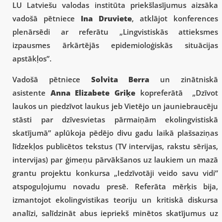
LU Latviešu valodas institūta priekšlasījumus aizsāka
vadošā pētniece
Ina Druviete
, atklājot konferences
plenārsēdi ar referātu „Lingvistiskās attieksmes
izpausmes ārkārtējās epidemioloģiskās situācijas
apstākļos”.
Vadošā pētniece
Solvita Berra
un zinātniskā
asistente
Anna Elizabete Griķe
kopreferātā „Dzīvot
laukos un piedzīvot laukus jeb Vietējo un jauniebraucēju
stāsti par dzīvesvietas pārmaiņām ekolingvistiskā
skatījumā” aplūkoja pēdējo divu gadu laikā plašsaziņas
līdzekļos publicētos tekstus (TV intervijas, rakstu sērijas,
intervijas) par ģimeņu pārvākšanos uz laukiem un mazā
grantu projektu konkursa „Iedzīvotāji veido savu vidi”
atspoguļojumu novadu presē. Referāta mērķis bija,
izmantojot ekolingvistikas teoriju un kritiskā diskursa
analīzi, salīdzināt abus iepriekš minētos skatījumus uz