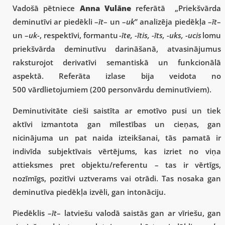
Vadošā pētniece
Anna Vulāne
referātā „Priekšvārda
deminutīvi ar piedēkli –
īt
– un –
uk
” analizēja piedēkļa –
īt
–
un –
uk-
, respektīvi, formantu
-īte, -ītis, -īts, -uks, -ucis
lomu
priekšvārda deminutīvu darināšanā, atvasinājumus
raksturojot derivatīvi semantiskā un funkcionālā
aspektā. Referāta izlase bija veidota no
500 vārdlietojumiem (200 personvārdu deminutīviem).
Deminutivitāte cieši saistīta ar emotīvo pusi un tiek
aktīvi izmantota gan mīlestības un cieņas, gan
nicinājuma un pat naida izteikšanai, tās pamatā ir
indivīda subjektīvais vērtējums, kas izriet no viņa
attieksmes pret objektu/referentu – tas ir vērtīgs,
nozīmīgs, pozitīvi uztverams vai otrādi. Tas nosaka gan
deminutīva piedēkļa izvēli, gan intonāciju.
Piedēklis –
īt
– latviešu valodā saistās gan ar vīriešu, gan