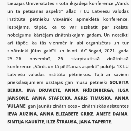
Liepājas Universitātes rīkotā ikgadējā konference „Vārds
un tā pētīšanas aspekti” allaž ir LU Latviešu valodas
institūta pētnieku visvairāk apmeklētā konference.
Iespējams, tāpēc, ka to var uzskatīt par skaistu
nobeigumu kārtējam zinātniskajam gadam. Un noteikti
arī tāpēc, ka tās vienmēr ir labi organizētas un tur
zinātnieki jūtas gaidīti un loloti. Arī šogad, 2021. gada
25.–26. novembrī, 26. starptautiskā zinātniskā
konference „Vārds un tā pētīšanas aspekti” pulcēja 13 LU
Latviešu valodas institūta pētniekus. Tajā ar saviem
priekšlasījumiem uzstājās gan mūsu pētnieki
SOLVITA
BERRA
,
INA DRUVIETE
,
ANNA FRĪDENBERGA
,
ILGA
JANSONE
,
ANNA STAFECKA
,
AGRIS TIMUŠKA
,
ANNA
VULĀNE
, gan jaunās zinātnieces – zinātniskās asistentes
IEVA AUZIŅA
,
ANNA ELIZABETE GRIĶE
,
ANETE DAINA
,
SINTIJA ĶAUĶĪTE
,
ILZE ŠTRAUSA
,
JANA TAPERTE
.