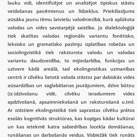
lauku vidi, identificējot un analizējot tipiskus stāstu
veidošanas paņēmienus un līdzekļus. Priekšlasījums
aizsāka jaunu tēmu latviešu valodniecībā, kurā aplūkota
valodas un vides savstarpējā saistība. Ja dialektoloģijā
tiek skatītas valodas reģionālo variantu fonētisko,
leksisko un gramatisko pazīmju izplatības robežas un
sociolingvistikā tiek raksturota valodu un valodas
variantu daudzveidība, to mijiedarbība, funkcijas un
uztvere kādā areālā, tad ekolingvistikas uzmanības
centrā ir cilvēku lietotā valoda
stāstos
par dabiskās vides
aizsardzības un saglabāšanas jautājumiem, dzīvo būtņu
(iz-)dzīvošanu vidē, cilvēku ieradumiem vides
apdzīvošanā, apsaimniekošanā un raksturošanā u.tml.
Ar
stāstiem
ekolingvistikā tiek saprastas cilvēku prātos
esošās kognitīvās struktūras, kas kopīgas kādai kultūrai
un kas ietekmē katra sabiedrības locekļa domāšanas,
runāšanas un darbošanās veidus. Visbiežāk tiek runāts