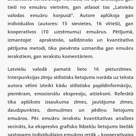
tieši no emuāru vietnēm, gan atlasot tos „Latviešu
valodas emuāru korpusā”. Autore aplūkoja gan
individuālos (autores: 15 sievietes, 16 vīrieši), gan
kooperatīvos (10 uzņēmumu) emuārus. Pētījumā,
izmantojot aprakstošo, salīdzinošo un kvantitatīvo
pētījuma metodi, tika pievērsta uzmanība gan emuāru
ierakstiem, gan ierakstu komentāriem.
Latviešu valodā pamatā lieto 16 pieturzīmes.
Interpunkcijas zīmju stilistisks lietojums norāda uz teksta
autora vēlmi izteikt kādu stilistisko papildinformāciju,
piemēram, emocionālu ekspresiju, attieksmi. Referātā
tika aplūkots izsaukuma zīmes, jautājuma zīmes,
daudzpunktes, domuzīmes un pēdiņu lietojums
emuāros. Pēc emuāru ierakstu kvantitatīvas analīzes
secināts, ka ekspresīvs grafisko līdzekļu lietojums biežāk
sastopams individuālajos emuāros retāk – kooperatīvajos