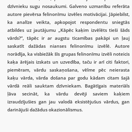
dzīvnieku sugu nosaukumi. Galveno uzmanību referāta
autore pievērsa felinonīmu izvēles motivācijai. Jāpiebilst,
ka analīze veikta, apkopojot respondentu sniegtās
atbildes uz jautājumu „Kāpēc kaķim izvēlēts tieši šāds
vārds?”, tāpēc ir ar augstu ticamības pakāpi un ļauj
saskatīt dažādas nianses felinonīmu izvēlē. Autore
norādīja, ka visbiežāk šīs grupas felinonīmu izvēli noteicis
kaķa ārējais izskats un uzvedība, taču ir arī citi faktori,
piemēram, vārdu saskaņošana, vēlme pēc neierasta
kaķu vārda, vārda došana par godu kādam citam šajā
vārdā reāli sauktam dzīvniekam. Bagātīgais materiāls
ļāva secināt, ka vārdu devēji saviem kaķiem
izraudzījušies gan jau valodā eksistējušus vārdus, gan
darinājuši dažādus okazionālismus.