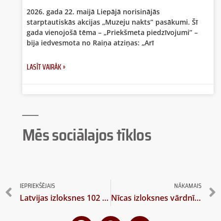
2026. gada 22. maijā Liepājā norisinājās
starptautiskās akcijas „Muzeju nakts” pasākumi. Šī
gada vienojošā tēma – „Priekšmeta piedzīvojumi” –
bija iedvesmota no Raiņa atziņas: „Arī
LASĪT VAIRĀK »
Mēs sociālajos tīklos
IEPRIEKŠĒJAIS
NĀKAMAIS
Latvijas izloksnes 102 kartēs
Nīcas izloksnes vārdnīcai – trešais sējums