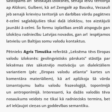
sastopams arī sēliskajās izloksnēs, senajā leivu teritorijā
ap Alūksni, Gulbeni, kā arī Zemgalē ap Bausku, Vecsauli
jeb senajā krieviņu teritorijā un darbības vārdu pagātnes
ē-celmi saglabājušies tikai daļā izlokšņu, tos aizstājuši
jaunāki ā-celmi. Šo formu izplatības areāli atspoguļo gan
izlokšņu radniecību Latvijas novados, gan arī iespējamos
latviešu un Baltijas somu valodu kontaktus.
Pētnieks
Agris Timuška
referātā „Leksēma tēvs Eiropas
valodu izloksnēs: ģeolingvistisks pārskats” stāstīja par
leksēmas
tēvs
sākotnējo motivāciju un dialektāliem
variantiem (pēc „Eiropas valodu atlanta” kartes un
komentāra materiāliem), kā arī aplūkoja šā vārda
izmantojumu baltu valodu frazeoloģijā, toponīmijā
un antroponīmijā. Interesanti, ka dažās valodās tēva
nosaukums veidots ne tikai kā radniecisks termins, bet
arī iekļaujot cieņas un goddevības semantiku.