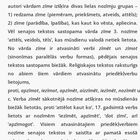
autori vārdam
zīme
izšķīra divas lielas nozīmju grupas –
1) redzama zīme (piemēram, priekšmets, atveids, attēls);
2) zīme (parādība, īpašība), kas kaut ko vēsta, apliecina.
Vēl senajos tekstos sastopama vārda
zīme
3. nozīme
‘attēls, veidols, tēls’, kas mūsdienu valodā netiek lietota.
No vārda
zīme
ir atvasināti verbi
zīmēt
un
zīmot
(sinonīmas paralēlās verbu formas), pēdējais senajos
tekstos sastopams biežāk. Reliģiskajos tekstos raksturīgs
no abiem šiem vārdiem atvasinātu priedēkļverbu
lietojums,
proti,
apzīmot
,
iezīmot
,
apzīmēt
,
aizzīmēt
,
iezīmēt
,
nozīmēt
u
c. Verba
zīmēt
sākotnējā nozīme atšķiras no mūsdienās
biežāk lietotās, proti ‘attēlot kaut ko’, 17. gadsimtā verbs
lietots ar nozīmēm ‘iezīmēt, apzīmēt’, ‘dot zīmi’, arī
‘apzīmogot’. Visiem atvasinātajiem priedēkļverbiem
nozīme senajos tekstos ir saistīta ar pamatā esošā