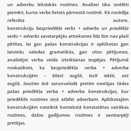
un adverbu leksiskās nozīmes. Analīzei tika izvēlēti
piemēri, kuros verbs lietots pārnestā nozīmē. Kā norādīja
referāta autore,
konstrukciju
bezpriedēkļa verbs
+
adverbs
un
priedēkļa
verbs
+
adverbs
savstarpējās attieksmes līdz šim nav plaši
pētītas, lai gan pašas konstrukcijas ir aplūkotas gan
latviešu valodas gramatikās, gan citos pētījumos,
analizējot verba veida izteikšanas iespējas. Pētījumā
noskaidrots, ka bezpriedēkļa verba + adverba
konstrukcijām –
bliezt augšā
,
locīt iekšā
,
sist
augšā
,
lauzties ārā
sarunvalodā pretim nostājas tādas
pašas priedēkļa verba + adverba konstrukcijas, kur
priedēklis nozīmes ziņā atbilst adverbam. Aplūkotajām
konstrukcijām noteiktā kontekstā konstatētas vairākas
nozīmes, dažos gadījumos nozīmes ir savstarpēji
pretējas.