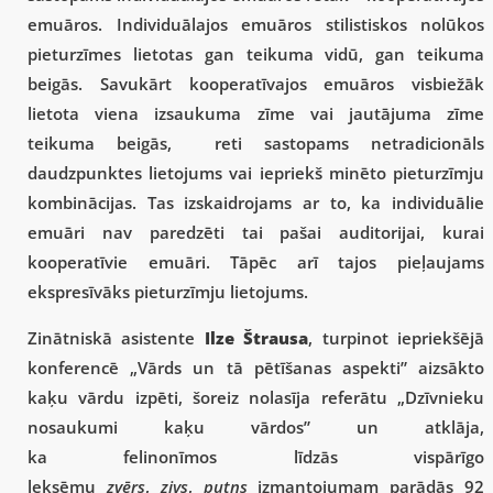
emuāros. Individuālajos emuāros stilistiskos nolūkos
pieturzīmes lietotas gan teikuma vidū, gan teikuma
beigās. Savukārt kooperatīvajos emuāros visbiežāk
lietota viena izsaukuma zīme vai jautājuma zīme
teikuma beigās, reti sastopams netradicionāls
daudzpunktes lietojums vai iepriekš minēto pieturzīmju
kombinācijas. Tas izskaidrojams ar to, ka individuālie
emuāri nav paredzēti tai pašai auditorijai, kurai
kooperatīvie emuāri. Tāpēc arī tajos pieļaujams
ekspresīvāks pieturzīmju lietojums.
Zinātniskā asistente
Ilze Štrausa
, turpinot iepriekšējā
konferencē „Vārds un tā pētīšanas aspekti” aizsākto
kaķu vārdu izpēti, šoreiz nolasīja referātu „Dzīvnieku
nosaukumi kaķu vārdos” un atklāja,
ka felinonīmos līdzās vispārīgo
leksēmu
zvērs
,
zivs
,
putns
izmantojumam parādās 92