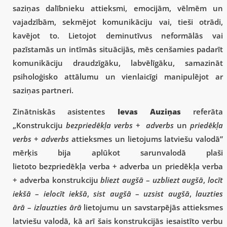
saziņas dalībnieku attieksmi, emocijām, vēlmēm un
vajadzībām, sekmējot komunikāciju vai, tieši otrādi,
kavējot to. Lietojot deminutīvus neformālās vai
pazīstamās un intīmās situācijās, mēs cenšamies padarīt
komunikāciju draudzīgāku, labvēlīgāku, samazināt
psiholoģisko attālumu un vienlaicīgi manipulējot ar
saziņas partneri.
Zinātniskās asistentes
Ievas Auziņas
referāta
„Konstrukciju
bezpriedēkļa verbs
+
adverbs
un
priedēkļa
verbs
+
adverbs
attieksmes un lietojums latviešu valodā”
mērķis bija aplūkot sarunvalodā plaši
lietoto bezpriedēkļa verba + adverba un priedēkļa verba
+ adverba konstrukciju
bliezt augšā
–
uzbliezt augšā
,
locīt
iekšā
–
ielocīt iekšā
,
sist augšā
–
uzsist augšā
,
lauzties
ārā
–
izlauzties ārā
lietojumu un savstarpējās attieksmes
latviešu valodā, kā arī šais konstrukcijās iesaistīto verbu