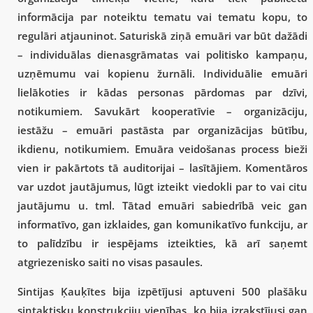
informācija par noteiktu tematu vai tematu kopu, to
regulāri atjauninot. Saturiskā ziņā emuāri var būt dažādi
– individuālas dienasgrāmatas vai politisko kampaņu,
uzņēmumu vai kopienu žurnāli. Individuālie emuāri
lielākoties ir kādas personas pārdomas par dzīvi,
notikumiem. Savukārt kooperatīvie – organizāciju,
iestāžu – emuāri pastāsta par organizācijas būtību,
ikdienu, notikumiem. Emuāra veidošanas process bieži
vien ir pakārtots tā auditorijai – lasītājiem. Komentāros
var uzdot jautājumus, lūgt izteikt viedokli par to vai citu
jautājumu u. tml. Tātad emuāri sabiedrībā veic gan
informatīvo, gan izklaides, gan komunikatīvo funkciju, ar
to palīdzību ir iespējams izteikties, kā arī saņemt
atgriezenisko saiti no visas pasaules.
Sintijas Ķauķītes bija izpētījusi aptuveni 500 plašāku
sintaktisku konstrukciju vienības, ko bija izrakstījusi gan