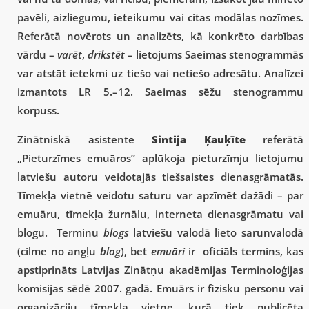
pavēli, aizliegumu, ieteikumu vai citas modālas nozīmes.
Referātā novērots un analizēts, kā konkrēto darbības
vārdu –
varēt
,
drīkstēt
– lietojums Saeimas stenogrammās
var atstāt ietekmi uz tiešo vai netiešo adresātu. Analīzei
izmantots LR 5.–12. Saeimas sēžu stenogrammu
korpuss.
Zinātniskā asistente
Sintija Ķauķīte
referātā
„Pieturzīmes emuāros” aplūkoja pieturzīmju lietojumu
latviešu autoru veidotajās tiešsaistes dienasgrāmatās.
Tīmekļa vietnē veidotu saturu var apzīmēt dažādi – par
emuāru, tīmekļa žurnālu, interneta dienasgrāmatu vai
blogu. Terminu
blogs
latviešu valodā lieto sarunvalodā
(cilme no angļu
blog
), bet
emuāri
ir oficiāls termins, kas
apstiprināts Latvijas Zinātņu akadēmijas Terminoloģijas
komisijas sēdē 2007. gadā. Emuārs ir fizisku personu vai
organizāciju tīmekļa vietne, kurā tiek publicēta