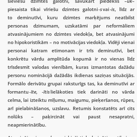
sieviešu dzimtes galotni, savukārt piedēklis –
uk
–
piesaista tikai vīriešu dzimtes galotni
-s
vai
-is
, līdz ar
to deminutīvi, kuru dzimtes marķējums neatbilst
personas dzimumam, uzskatāmi par neformāliem
atvasinājumiem no dzimtes viedokļa, bet atvasinājumi
no hipokoristikām – no motivācijas viedokļa. Vidēji vienai
personai katram etimonam ir trīs deminutīvi, bet
konkrētu vārdu amplitūda kopumā ir no vienas līdz
trīsdesmit valodas vienībām, kuras izmantotas dažādu
personu nominācijā dažādās ikdienas saziņas situācijās.
Formālo derivātu grupai raksturīgs tas, ka deminutīvi ar
formantu
-īte, -ītis
lielākoties tiek darināti no vārda
celma, lai izteiktu mīļumu, maigumu, pieķeršanos, rūpes,
arī pielabināšanos, uzslavu. Retumis konstatēts arī cits
nolūks – paķircināt vai paust nesapratni,
neapmierinātību.