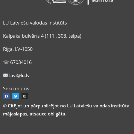
LU Latviešu valodas institūts
Kalpaka bulvāris 4 (111., 308. telpa)
Rīga, LV-1050
☏ 67034016
lavi@lu.lv
Seko mums
© Citējot un pārpublicējot no LU Latviešu valodas institūta
mājaslapas, atsauce obligāta.