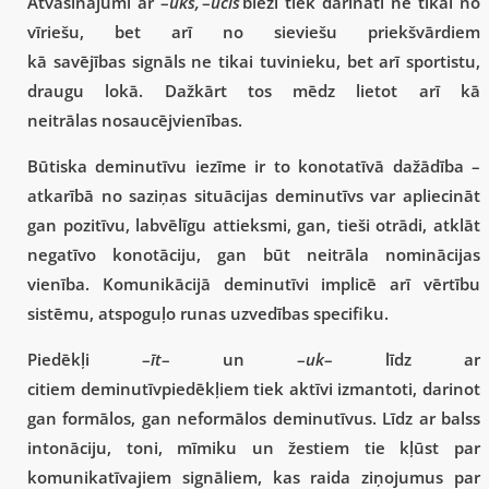
Atvasinājumi ar –
uks,
–
ucis
bieži tiek darināti ne tikai no
vīriešu, bet arī no sieviešu priekšvārdiem
kā savējības signāls ne tikai tuvinieku, bet arī sportistu,
draugu lokā. Dažkārt tos mēdz lietot arī kā
neitrālas nosaucējvienības.
Būtiska deminutīvu iezīme ir to konotatīvā dažādība –
atkarībā no saziņas situācijas deminutīvs var apliecināt
gan pozitīvu, labvēlīgu attieksmi, gan, tieši otrādi, atklāt
negatīvo konotāciju, gan būt neitrāla nominācijas
vienība. Komunikācijā deminutīvi implicē arī vērtību
sistēmu, atspoguļo runas uzvedības specifiku.
Piedēkļi –
īt
– un –
uk
– līdz ar
citiem deminutīvpiedēkļiem tiek aktīvi izmantoti, darinot
gan formālos, gan neformālos deminutīvus. Līdz ar balss
intonāciju, toni, mīmiku un žestiem tie kļūst par
komunikatīvajiem signāliem, kas raida ziņojumus par