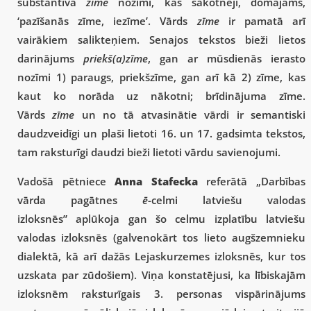
substantīva
zīme
nozīmi, kas sākotnēji, domājams,
‘pazīšanās zīme, iezīme’. Vārds
zīme
ir pamatā arī
vairākiem salikteņiem. Senajos tekstos bieži lietos
darinājums
priekš(a)zīme
, gan ar mūsdienās ierasto
nozīmi 1) paraugs, priekšzīme, gan arī kā 2) zīme, kas
kaut ko norāda uz nākotni; brīdinājuma zīme.
Vārds
zīme
un no tā atvasinātie vārdi ir semantiski
daudzveidīgi un plaši lietoti 16. un 17. gadsimta tekstos,
tam raksturīgi daudzi bieži lietoti vārdu savienojumi.
Vadošā pētniece
Anna Stafecka
referātā „Darbības
vārda pagātnes
ē
-celmi latviešu valodas
izloksnēs” aplūkoja gan šo celmu izplatību latviešu
valodas izloksnēs (galvenokārt tos lieto augšzemnieku
dialektā, kā arī dažās Lejaskurzemes izloksnēs, kur tos
uzskata par zūdošiem). Viņa konstatējusi, ka lībiskajām
izloksnēm raksturīgais 3. personas vispārinājums