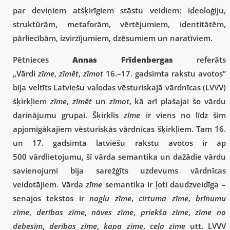
par deviņiem atšķirīgiem stāstu veidiem: ideoloģiju,
struktūrām, metaforām, vērtējumiem, identitātēm,
pārliecībām, izvirzījumiem, dzēsumiem un naratīviem.
Pētnieces
Annas Frīdenbergas
referāts
„Vārdi
zīme
,
zīmēt
,
zīmot
16.–17. gadsimta rakstu avotos”
bija veltīts Latviešu valodas vēsturiskajā vārdnīcas (LVVV)
šķirkļiem
zīme
,
zīmēt
un
zīmot
, kā arī plašajai šo vārdu
darinājumu grupai. Šķirklis
zīme
ir viens no līdz šim
apjomīgākajiem vēsturiskās vārdnīcas šķirkļiem. Tam 16.
un 17. gadsimta latviešu rakstu avotos ir ap
500 vārdlietojumu, šī vārda semantika un dažādie vārdu
savienojumi bija sarežģīts uzdevums vārdnīcas
veidotājiem. Vārda
zīme
semantika ir ļoti daudzveidīga –
senajos tekstos ir
naglu zīme
,
cirtuma zīme
,
brīnumu
zīme
,
derības zīme
,
nāves zīme
,
priekša zīme
,
zīme no
debesīm
,
derības zīme
,
kapa zīme
,
ceļa zīme
utt. LVVV