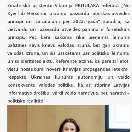
Zinātniskā asistente Viktorija PRITUĻAKA referātā „No
Kyiv līdz Hersonai: ukraiņu īpašvārdu latviskās atveides
principi un izaicinājumi pēc 2022. gada” norādīja, ka
vietvārdu un īpašvārdu atveides pamatā ir fonētiskais
princips. Pēc kara sākuma tika pieņemts lēmums
balstīties nevis krievu valodas izrunā, bet gan ukraiņu
valodas izrunā, un šis uzskatāms par politisku lēmumu
un solidaritātes aktu. Referente atzina, ka pareizi lietoti
vietu nosaukumi novērš Krievijas propagandas ietekmi,
respektē Ukrainas kultūras autonomiju un veido
konsekventu valodas politiku, kā arī stiprina Latvijas
informatīvo drošību: vārdi veido naratīvus, bet naratīvi –
politisko realitāti.