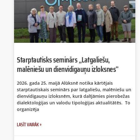
Starptautisks seminārs „Latgaliešu,
malēniešu un dienvidigauņu izloksnes”
2026. gada 25. maijā Alūksnē notika kārtējais
starptautiskais seminārs par latgaliešu, malēniešu un
dienvidigauņu izloksnēm, kurā dalījāmies pierobežas
dialektoloģijas un valodu tipoloģijas aktualitātēs. To
organizēja
LASĪT VAIRĀK »