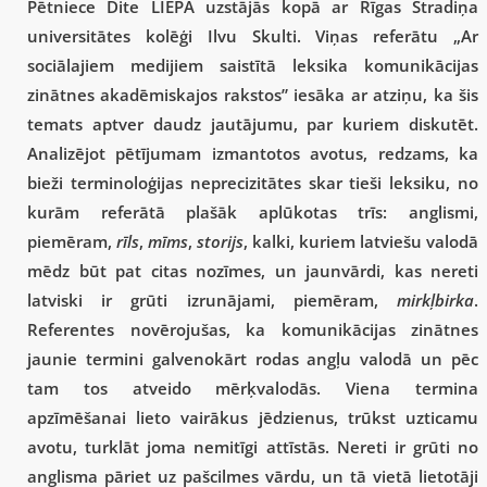
Pētniece Dite LIEPA uzstājās kopā ar Rīgas Stradiņa
universitātes kolēģi Ilvu Skulti. Viņas referātu „Ar
sociālajiem medijiem saistītā leksika komunikācijas
zinātnes akadēmiskajos rakstos” iesāka ar atziņu, ka šis
temats aptver daudz jautājumu, par kuriem diskutēt.
Analizējot pētījumam izmantotos avotus, redzams, ka
bieži terminoloģijas neprecizitātes skar tieši leksiku, no
kurām referātā plašāk aplūkotas trīs: anglismi,
piemēram,
rīls
,
mīms
,
storijs
, kalki, kuriem latviešu valodā
mēdz būt pat citas nozīmes, un jaunvārdi, kas nereti
latviski ir grūti izrunājami, piemēram,
mirkļbirka
.
Referentes novērojušas, ka komunikācijas zinātnes
jaunie termini galvenokārt rodas angļu valodā un pēc
tam tos atveido mērķvalodās. Viena termina
apzīmēšanai lieto vairākus jēdzienus, trūkst uzticamu
avotu, turklāt joma nemitīgi attīstās. Nereti ir grūti no
anglisma pāriet uz pašcilmes vārdu, un tā vietā lietotāji