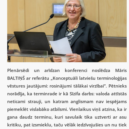
Plenārsēdi un arīdzan konferenci noslēdza Māris
BALTIŅŠ ar referātu „Konceptuāli latviešu terminoloģijas
vēstures jautājumi: rosinājumi tālākai virzībai”. Pētnieks
norādīja, ka terminrade ir kā Sīzifa darbs: valoda attīstās
neticami strauji, un katram anglismam nav iespējams
piemeklēt vislabāko atbilsmi. Vienlaikus viņš atzina, ka ir
gana daudz terminu, kuri savulaik tika uztverti ar asu
kritiku, pat izsmieklu, taču vēlāk iedzīvojušies un nu tiek