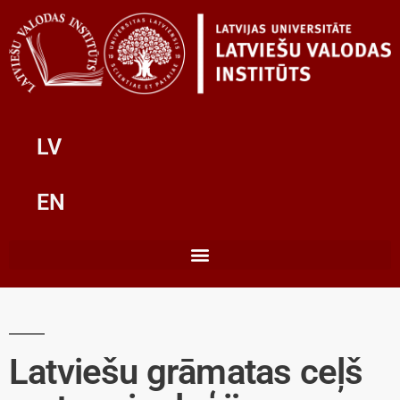
LV
EN
Latviešu grāmatas ceļš