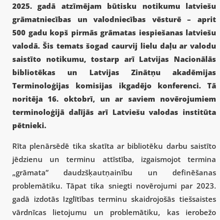
2025. gadā atzīmējam būtisku notikumu latviešu
grāmatniecības un valodniecības vēsturē – aprit
500 gadu kopš pirmās grāmatas iespiešanas latviešu
valodā. Šis temats šogad caurvij lielu daļu ar valodu
saistīto notikumu, tostarp arī Latvijas Nacionālās
bibliotēkas un Latvijas Zinātņu akadēmijas
Terminoloģijas komisijas ikgadējo konferenci. Tā
noritēja 16. oktobrī, un ar saviem novērojumiem
terminoloģijā dalījās arī Latviešu valodas institūta
pētnieki.
Rīta plenārsēdē tika skatīta ar bibliotēku darbu saistīto
jēdzienu un terminu attīstība, izgaismojot termina
„grāmata” daudzšķautņainību un definēšanas
problemātiku. Tāpat tika sniegti novērojumi par 2023.
gadā izdotās Izglītības terminu skaidrojošās tiešsaistes
vārdnīcas lietojumu un problemātiku, kas ierobežo