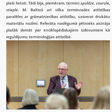
plaši lietoti. Tādi bija, piemēram, termini
spuldze
,
caurule
,
stieple
. M. Baltiņš arī vilka terminrades attīstības
paralēles ar grāmatniecības attīstību, uzsverot drukātu
materiālu nozīmi. Referāta noslēgumā pētnieks aicināja
plašāk domāt par enciklopēdiskajiem izdevumiem kā
ieguldījumu terminoloģijas attīstībā.