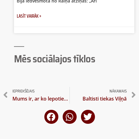
bija iedvesmota no Raiņa atziņas: „Arī
LASĪT VAIRĀK »
Mēs sociālajos tīklos
IEPRIEKŠĒJAIS
NĀKAMAIS
Mums ir, ar ko lepoties jeb Vai visi lasa Hēgeli vai Kantu oriģinālversijā
Baltisti tiekas Viļņā