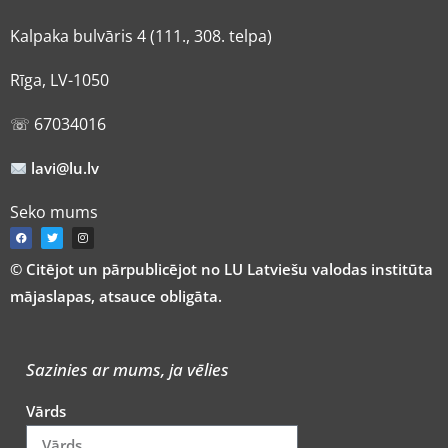
Kalpaka bulvāris 4 (111., 308. telpa)
Rīga, LV-1050
☏ 67034016
lavi@lu.lv
Seko mums
© Citējot un pārpublicējot no LU Latviešu valodas institūta
mājaslapas, atsauce obligāta.
Sazinies ar mums, ja vēlies
Vārds