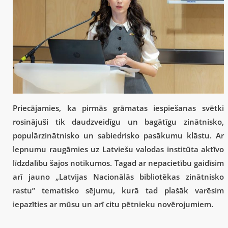
Priecājamies, ka pirmās grāmatas iespiešanas svētki
rosinājuši tik daudzveidīgu un bagātīgu zinātnisko,
populārzinātnisko un sabiedrisko pasākumu klāstu. Ar
lepnumu raugāmies uz Latviešu valodas institūta aktīvo
līdzdalību šajos notikumos. Tagad ar nepacietību gaidīsim
arī jauno „Latvijas Nacionālās bibliotēkas zinātnisko
rastu” tematisko sējumu, kurā tad plašāk varēsim
iepazīties ar mūsu un arī citu pētnieku novērojumiem.