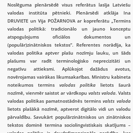
Noslēguma plenārsēdē visus referātus lasīja Latviešu
valodas institūta pētnieki. Plenārsēdi atklāja Ina
DRUVIETE un Vija POŽARNOVA ar kopreferātu „Termins
valodas politikā: tradicionālo un jauno konceptu
atspoguļojums oficiālos dokumentos un
(populār)zinātniskos tekstos”. Referentes norādīja, ka
valodas politika aptver plašu nozīmju lauku, un šāds
plašums var radīt terminoloģisko neprecizitāti un
negatīvu attieksmi. Aplūkojot dažādus avotus,
novērojamas vairākas likumsakarības. Ministru kabineta
noteikumos termins
valodas politika
lietots šaurā
nozīmē, vienmēr saistot ar vārdkopu
valsts valoda
. Valsts
valodas politikas pamatnostādnēs termins
valsts valoda
lietots plašākā nozīmē, aptverot digitālo vidi un valodu
pārvaldību. Savukārt populārzinātniskos un zinātniskos
tekstos dominē termina sociolingvistiskais skatījums –
valodas politika ir daudzdimensionāla parādība, kas