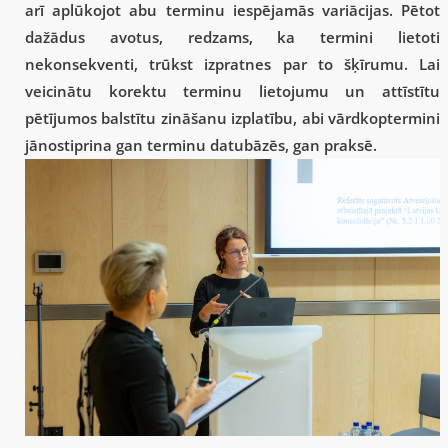
arī aplūkojot abu terminu iespējamās variācijas. Pētot
dažādus avotus, redzams, ka termini lietoti
nekonsekventi, trūkst izpratnes par to šķīrumu. Lai
veicinātu korektu terminu lietojumu un attīstītu
pētījumos balstītu zināšanu izplatību, abi vārdkoptermini
jānostiprina gan terminu datubāzēs, gan praksē.