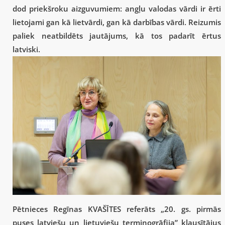
dod priekšroku aizguvumiem: angļu valodas vārdi ir ērti
lietojami gan kā lietvārdi, gan kā darbības vārdi. Reizumis
paliek neatbildēts jautājums, kā tos padarīt ērtus
latviski.
Pētnieces Regīnas KVAŠĪTES referāts „20. gs. pirmās
puses latviešu un lietuviešu terminogrāfija” klausītājus