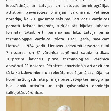
iepazīstināja ar Latvijas un Lietuvas terminogrāfijas
attīstību, pievēršoties pirmajām vārdnīcām. Pētniece
norādīja, ka 20. gadsimta sākumā lietuviešu vārdnīcas
pamatā izdotas ārzemēs, turklāt tās bijušas kabatas
formātā, tātad, ērti paņemamas līdzi. Latvijā pirmā
terminoloģijas vārdnīca izdota 1922. gadā, savukārt
Lietuvā – 1924. gadā. Lietuvas izdevumā ietvertas tikai
7 nozares, un šī vārdnīca saņēmusi daudz kritikas.
Turpretim latviešu pirmā terminoloģijas vārdnīca
aptvērusi 20 nozares. Pētniece iepazīstināja arī ar citiem
tā laika izdevumiem, un referāta noslēgumā secināja, ka
kopumā 20. gadsimta pirmajā pusē Latvijā terminogrāfija
bija labāk attīstīta un tajā galvenokārt dominēja
tulkojošās vārdnīcas.