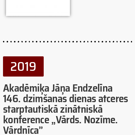
2019
2019
Akadēmiķa Jāņa Endzelīna
146. dzimšanas dienas atceres
starptautiskā zinātniskā
konference „Vārds. Nozīme.
Vārdnīca”