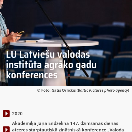
LU Latviešu valodas
institūta agrāko gadu
konferences
© Foto: Gatis Orlickis (
Baltic Pictures photo agency
)
2020
Akadēmiķa Jāņa Endzelīna 147. dzimšanas dienas
atceres starptautiskā zinātniskā konference „Valoda