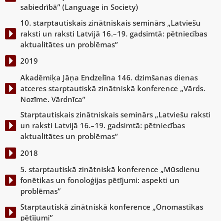
sabiedrībā” (Language in Society)
10. starptautiskais zinātniskais seminārs „Latviešu
raksti un raksti Latvijā 16.–19. gadsimtā: pētniecības
aktualitātes un problēmas”
2019
Akadēmiķa Jāņa Endzelīna 146. dzimšanas dienas
atceres starptautiskā zinātniskā konference „Vārds.
Nozīme. Vārdnīca”
Starptautiskais zinātniskais seminārs „Latviešu raksti
un raksti Latvijā 16.–19. gadsimtā: pētniecības
aktualitātes un problēmas”
2018
5. starptautiskā zinātniskā konference „Mūsdienu
fonētikas un fonoloģijas pētījumi: aspekti un
problēmas”
Starptautiskā zinātniskā konference „Onomastikas
pētījumi”