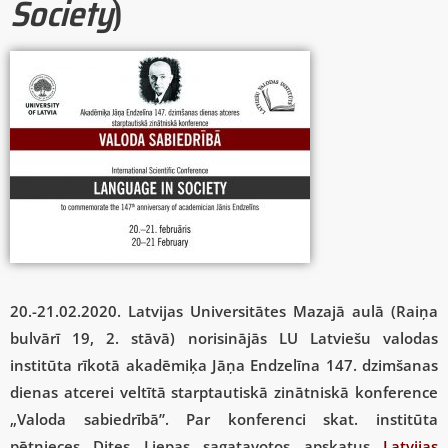
Society
)
20.-21.02.2020. Latvijas Universitātes Mazajā aulā (Raiņa
bulvārī 19, 2. stāvā) norisinājās LU Latviešu valodas
institūta rīkotā akadēmiķa Jāņa Endzelīna 147. dzimšanas
dienas atcerei veltītā starptautiskā zinātniskā konference
„Valoda sabiedrībā”. Par konferenci skat. institūta
pētnieces Dites Liepas sagatavotos apskatus
Latvijas