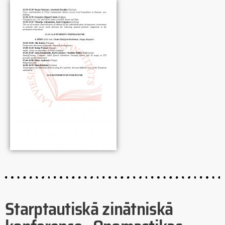
Starptautiskā zinātniskā