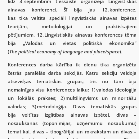
līdz 3. septembrim tiešsaistē organizēja Lingvistiskās
ainavas konferenci. Šī bija jau 12. konference,
kas tika veltīta speciāli lingvistiskās ainavas izpētes
teorijām, metodoloģijai un praktiskajiem
pētījumiem. 12. Lingvistiskās ainavas konferences tēma
bija „Valodas un vietas politiskā ekonomika”
(
The political economy of language and place/space
).
Konferences darba kārtība ik dienu tika organizēta
četrās paralēlās darba sekcijās. Katru sekciju veidoja
atsevišķas tematiskās grupas; trīs no tām bija
nemainīgas visu konferences laiku: 1) valodas ideoloģija
un lokālās prakses; 2) multilingvisms un minoritāšu
valodas; 3) metodoloģija. Divas tematiskās grupas
bija veltītas izglītības ainavas izpētei, divas –
nosaukšanas (toponīmijas, uzņēmumu nosaukumu)
tematikai, divas – tipogrāfijai un rokrakstam un divas –