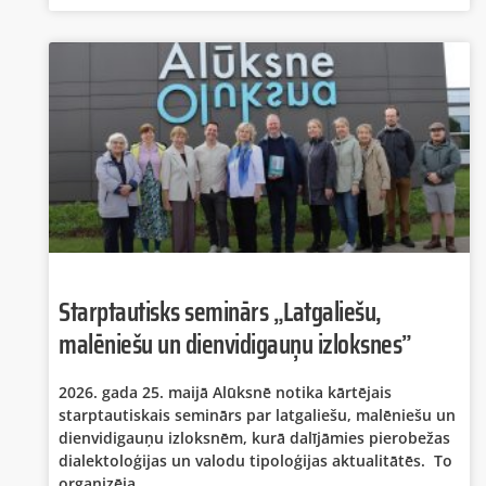
Starptautisks seminārs „Latgaliešu,
malēniešu un dienvidigauņu izloksnes”
2026. gada 25. maijā Alūksnē notika kārtējais
starptautiskais seminārs par latgaliešu, malēniešu un
dienvidigauņu izloksnēm, kurā dalījāmies pierobežas
dialektoloģijas un valodu tipoloģijas aktualitātēs. To
organizēja