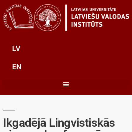
LV
EN
Ikgadējā Lingvistiskās