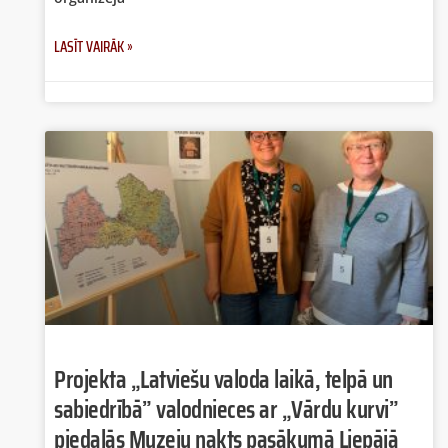
LASĪT VAIRĀK »
Projekta „Latviešu valoda laikā, telpā un
sabiedrībā” valodnieces ar „Vārdu kurvi”
piedalās Muzeju nakts pasākumā Liepājā