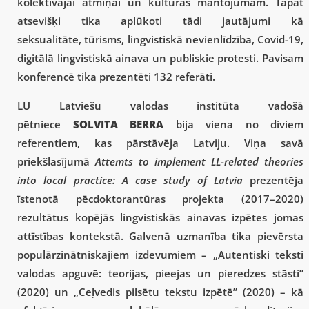
kolektīvajai atmiņai un kultūras mantojumam. Tāpat
atsevišķi tika aplūkoti tādi jautājumi kā
seksualitāte, tūrisms, lingvistiskā nevienlīdzība, Covid-19,
digitālā lingvistiskā ainava un publiskie protesti. Pavisam
konferencē tika prezentēti 132 referāti.
LU Latviešu valodas institūta vadošā
pētniece
SOLVITA BERRA
bija viena no diviem
referentiem, kas pārstāvēja Latviju. Viņa savā
priekšlasījumā
Attemts to implement LL-related theories
into local practice: A case study of Latvia
prezentēja
īstenotā pēcdoktorantūras projekta (2017–2020)
rezultātus kopējās lingvistiskās ainavas izpētes jomas
attīstības kontekstā. Galvenā uzmanība tika pievērsta
populārzinātniskajiem izdevumiem – „Autentiski teksti
valodas apguvē: teorijas, pieejas un pieredzes stāsti”
(2020) un „Ceļvedis pilsētu tekstu izpētē” (2020) – kā