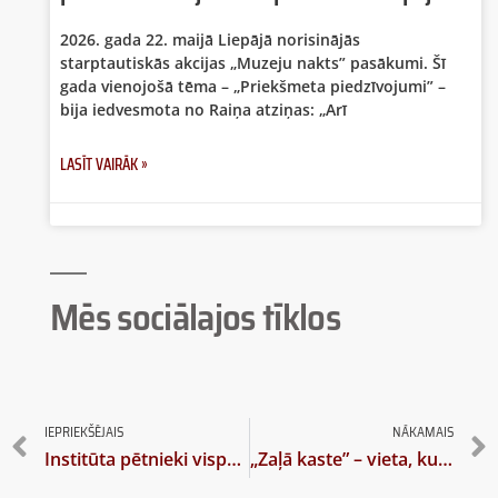
2026. gada 22. maijā Liepājā norisinājās
starptautiskās akcijas „Muzeju nakts” pasākumi. Šī
gada vienojošā tēma – „Priekšmeta piedzīvojumi” –
bija iedvesmota no Raiņa atziņas: „Arī
LASĪT VAIRĀK »
Mēs sociālajos tīklos
IEPRIEKŠĒJAIS
NĀKAMAIS
Institūta pētnieki vispasaules onomastu kongresā
„Zaļā kaste” – vieta, kur doktorantiem un jaunajiem zinātniekiem satikties un mācīties