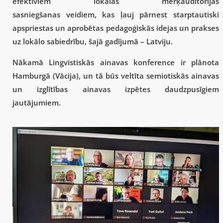
efektīviem lokālās mērķauditorijas
sasniegšanas veidiem, kas ļauj pārnest starptautiski
apspriestas un aprobētas pedagoģiskās idejas un prakses
uz lokālo sabiedrību, šajā gadījumā – Latviju.
Nākamā Lingvistiskās ainavas konference ir plānota
Hamburgā (Vācija), un tā būs veltīta semiotiskās ainavas
un izglītības ainavas izpētes daudzpusīgiem
jautājumiem.