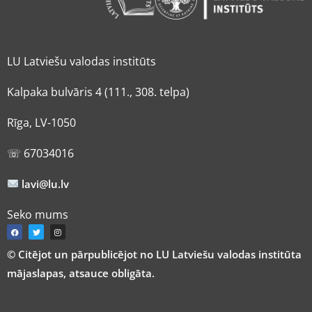
LU Latviešu valodas institūts
Kalpaka bulvāris 4 (111., 308. telpa)
Rīga, LV-1050
☏ 67034016
lavi@lu.lv
Seko mums
© Citējot un pārpublicējot no LU Latviešu valodas institūta
mājaslapas, atsauce obligāta.