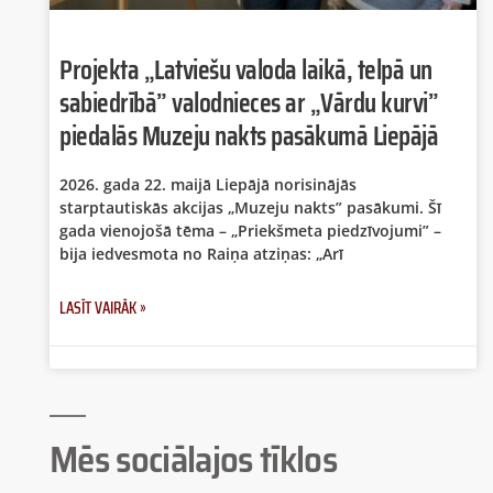
Projekta „Latviešu valoda laikā, telpā un
sabiedrībā” valodnieces ar „Vārdu kurvi”
piedalās Muzeju nakts pasākumā Liepājā
2026. gada 22. maijā Liepājā norisinājās
starptautiskās akcijas „Muzeju nakts” pasākumi. Šī
gada vienojošā tēma – „Priekšmeta piedzīvojumi” –
bija iedvesmota no Raiņa atziņas: „Arī
LASĪT VAIRĀK »
Mēs sociālajos tīklos