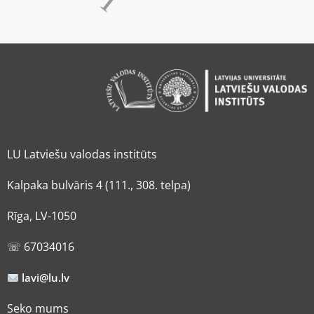
LU Latviešu valodas institūts
Kalpaka bulvāris 4 (111., 308. telpa)
Rīga, LV-1050
☏ 67034016
lavi@lu.lv
Seko mums