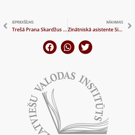
IEPRIEKŠĒJAIS
NĀKAMAIS
Trešā Prana Skardžus konference Lietuvā
Zinātniskā asistente Sintija Ķauķīte aicina piedalīties aptaujā par emodži lietojumu saziņā