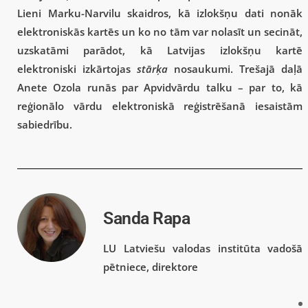
Lieni Marku-Narvilu skaidros, kā izlokšņu dati nonāk
elektroniskās kartēs un ko no tām var nolasīt un secināt,
uzskatāmi parādot, kā Latvijas izlokšņu kartē
elektroniski izkārtojas
stārķa
nosaukumi. Trešajā daļā
Anete Ozola runās par Apvidvārdu talku – par to, kā
reģionālo vārdu elektroniskā reģistrēšanā iesaistām
sabiedrību.
Sanda Rapa
LU Latviešu valodas institūta vadošā
pētniece, direktore