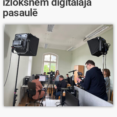
izloksnēm digitālajā
pasaulē