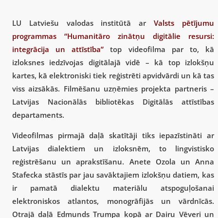
LU Latviešu valodas institūtā ar
Valsts pētījumu
programmas “Humanitāro zinātņu digitālie resursi:
integrācija un attīstība”
top videofilma par to, kā
izloksnes iedzīvojas digitālajā vidē – kā top izlokšņu
kartes, kā elektroniski tiek reģistrēti apvidvārdi un kā tas
viss aizsākās. Filmēšanu uzņēmies projekta partneris –
Latvijas Nacionālās bibliotēkas Digitālās attīstības
departaments.
Videofilmas pirmajā daļā skatītāji tiks iepazīstināti ar
Latvijas dialektiem un izloksnēm, to lingvistisko
reģistrēšanu un aprakstīšanu. Anete Ozola un Anna
Stafecka stāstīs par jau savāktajiem izlokšņu datiem, kas
ir pamatā dialektu materiālu atspoguļošanai
elektroniskos atlantos, monogrāfijās un vārdnīcās.
Otrajā daļā Edmunds Trumpa kopā ar Dairu Vēveri un