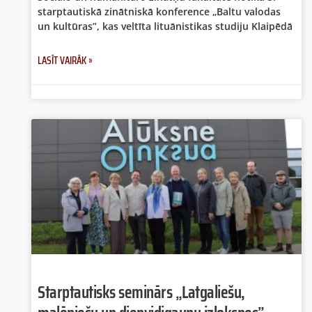
starptautiskā zinātniskā konference „Baltu valodas
un kultūras”, kas veltīta lituānistikas studiju Klaipēdā
LASĪT VAIRĀK »
Starptautisks seminārs „Latgaliešu,