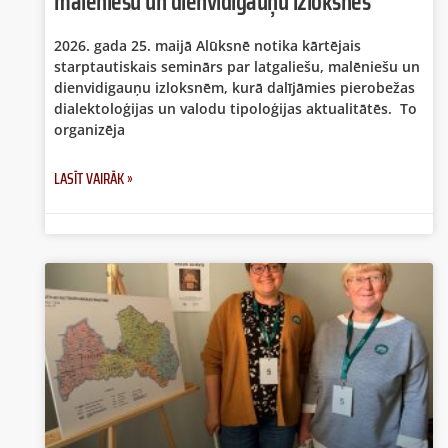
malēniešu un dienvidigauņu izloksnes”
2026. gada 25. maijā Alūksnē notika kārtējais
starptautiskais seminārs par latgaliešu, malēniešu un
dienvidigauņu izloksnēm, kurā dalījāmies pierobežas
dialektoloģijas un valodu tipoloģijas aktualitātēs. To
organizēja
LASĪT VAIRĀK »